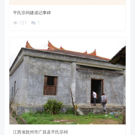
平氏宗祠建成记事碑
131
1
江西省抚州市广昌县平氏宗祠