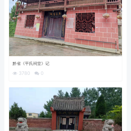
黔省《平氏祠堂》记
3780
0