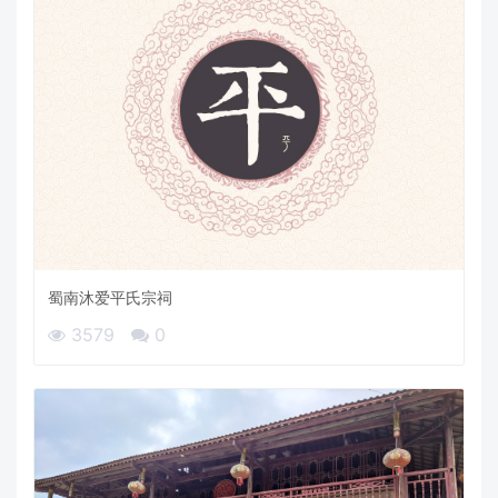
蜀南沐爱平氏宗祠
3579
0