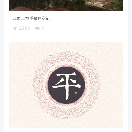
江西上饶重修祠堂记
2986
0