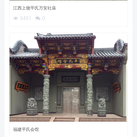
江西上饶平氏万安社庙
3451
0
福建平氏会馆