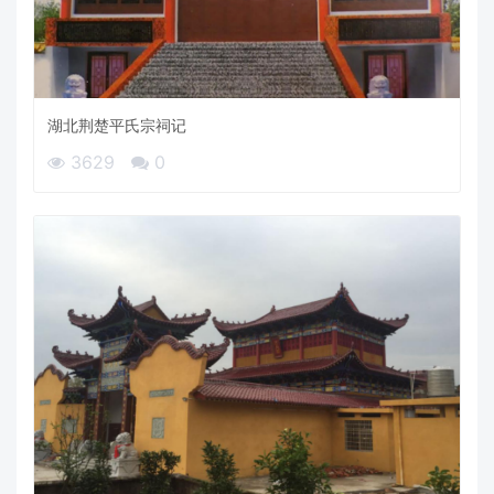
湖北荆楚平氏宗祠记
3629
0