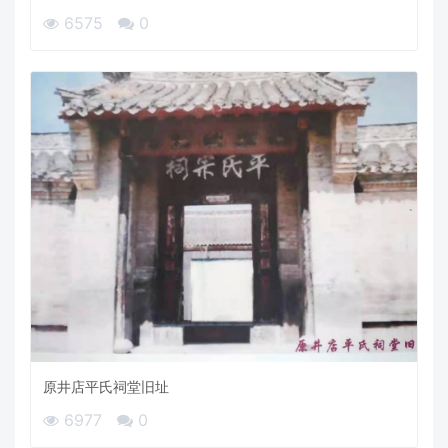
6575
0
原井店平氏祠堂旧址
6977
0