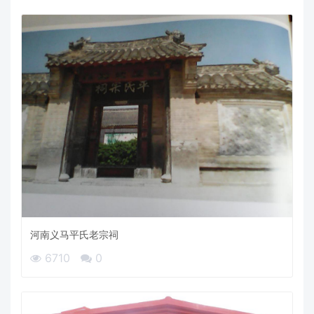
河南义马平氏老宗祠
6710
0