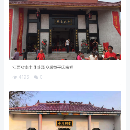
江西省南丰县莱溪乡后举平氏宗祠
4195
0