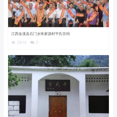
江西金溪县石门乡朱家源村平氏宗祠
3914
0