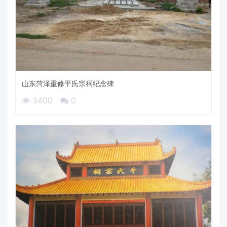
山东菏泽重修平氏宗祠纪念碑
3400
0