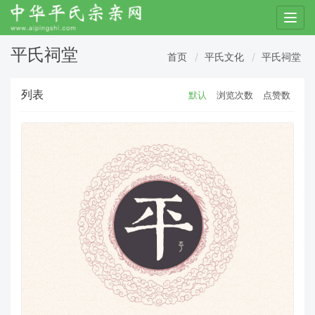
T
o
g
平氏祠堂
首页
平氏文化
平氏祠堂
g
l
列表
默认
浏览次数
点赞数
e
n
a
v
i
g
a
t
i
o
n