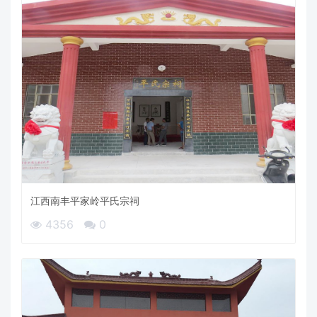
江西南丰平家岭平氏宗祠
4356
0