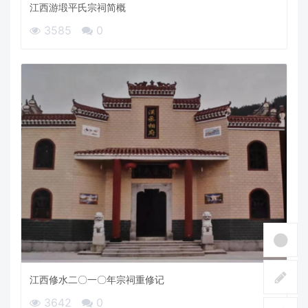
江西游塅平氏宗祠简概
3585
0
江西修水二〇一〇年宗祠重修记
3642
0