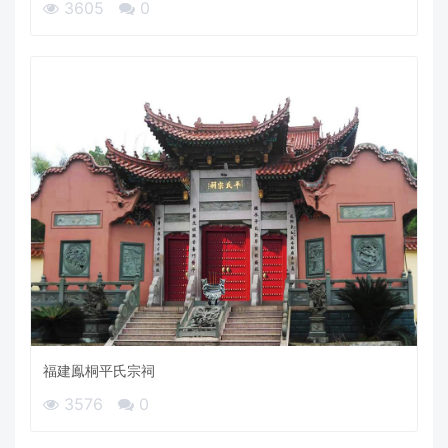
3605
0
福建鳯桐平氏宗祠
3576
0