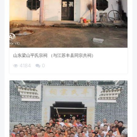
山东梁山平氏宗祠 （与江苏丰县同宗共祠）
4184
0