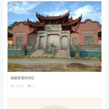
福建霞浦宗祠记
3611
0