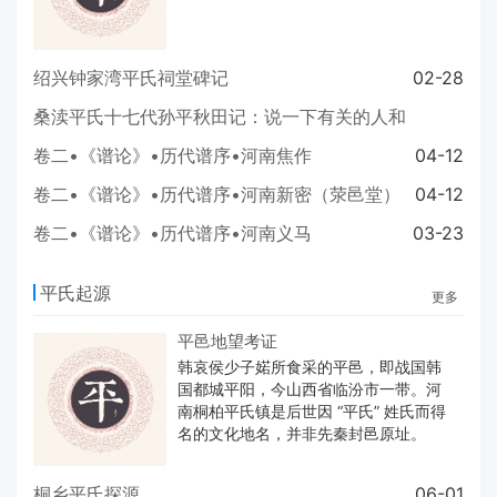
绍兴钟家湾平氏祠堂碑记
02-28
桑渎平氏十七代孙平秋田记：说一下有关的人和
事迹
07-19
卷二•《谱论》•历代谱序•河南焦作
04-12
卷二•《谱论》•历代谱序•河南新密（荥邑堂）
04-12
卷二•《谱论》•历代谱序•河南义马
03-23
平氏起源
更多
平邑地望考证
韩哀侯少子婼所食采的平邑，即战国韩
国都城平阳，今山西省临汾市一带。河
南桐柏平氏镇是后世因 “平氏” 姓氏而得
名的文化地名，并非先秦封邑原址。
桐乡平氏探源
06-01