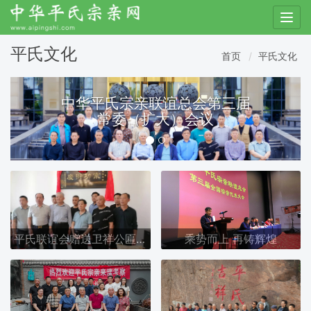
T
o
g
平氏文化
首页
平氏文化
g
l
e
中华平氏宗亲联谊总会第三届
n
常委（扩大）会议
a
v
i
g
a
t
i
o
平氏联谊会赠送卫祥公匾额仪式
乘势而上 再铸辉煌
n