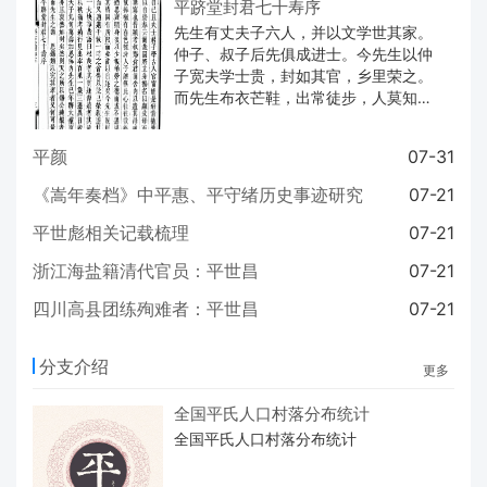
平跻堂封君七十寿序
先生有丈夫子六人，并以文学世其家。
仲子、叔子后先俱成进士。今先生以仲
子宽夫学士贵，封如其官，乡里荣之。
而先生布衣芒鞋，出常徒步，人莫知其
为五品剌史、四品封翁也。
平颜
07-31
《嵩年奏档》中平惠、平守绪历史事迹研究
07-21
平世彪相关记载梳理
07-21
浙江海盐籍清代官员：平世昌
07-21
四川高县团练殉难者：平世昌
07-21
分支介绍
更多
全国平氏人口村落分布统计
全国平氏人口村落分布统计