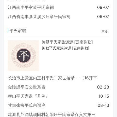
江西南丰平家岭平氏宗祠
09-07
江西省南丰县莱溪乡后举平氏宗祠
09-07
平氏家谱
更多
弥勒平氏家族渊源 [云南弥勒]
弥勒平氏家族渊源 [云南弥勒]
长治市上党区内王村平氏）家世拾录---（16开平
装 2014年7月一版一印）
05-24
金陵譜平安公世系表
02-28
横山​平氏家谱『凡例』
10-15
甘肃张掖平氏宗谱序
08-13
建湖县芦沟镇朝阳村朝阳庄平氏宗谱存义支第三