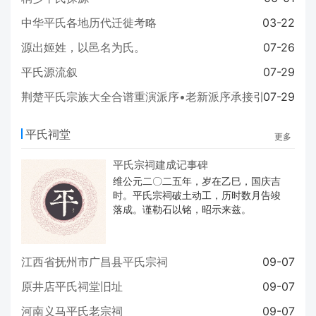
中华平氏各地历代迁徙考略
03-22
源出姬姓，以邑名为氏。
07-26
平氏源流叙
07-29
荆楚平氏宗族大全合谱重演派序•老新派序承接引
07-29
平氏祠堂
更多
平氏宗祠建成记事碑
维公元二〇二五年，岁在乙巳，国庆吉
时。平氏宗祠破土动工，历时数月告竣
落成。谨勒石以铭，昭示来兹。
江西省抚州市广昌县平氏宗祠
09-07
原井店平氏祠堂旧址
09-07
河南义马平氏老宗祠
09-07