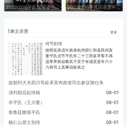
20230516平氏宗亲滦平联谊记实
20230516平氏宗亲滦平联谊记实
舞文弄墨
更多
何节妇传
按明实录ㅤ戊午旌表杭州府仁和县民何富
妻平氏贞节平氏年二十三而富卒誓不再
适孝养舅姑教其子至于有成至是年六十
六有司上其事诏旌表之
故朝列大夫四川等处承宣布政使司右参议致仕朱
公墓志铭
08-03
清列朝后妃传稿
08-01
吊平氏（王川妻）
08-01
祭鲁廷瞻母平氏
08-01
杨仁山居士别传
08-01