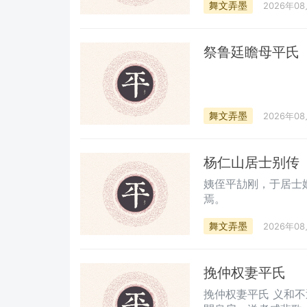
舞文弄墨
2026年0
祭鲁廷瞻母平氏
舞文弄墨
2026年0
杨仁山居士别传
姨侄平劼刚，于居士
焉。
舞文弄墨
2026年0
挽仲权妻平氏
挽仲权妻平氏 义和不返辔，逝水无回