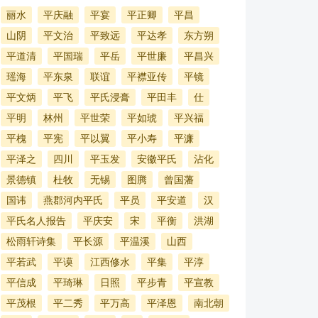
丽水
平庆融
平宴
平正卿
平昌
山阴
平文治
平致远
平达孝
东方朔
平道清
平国瑞
平岳
平世廉
平昌兴
瑶海
平东泉
联谊
平襟亚传
平镜
平文炳
平飞
平氏浸膏
平田丰
仕
平明
林州
平世荣
平如琥
平兴福
平槐
平宪
平以翼
平小寿
平濂
平泽之
四川
平玉发
安徽平氏
沾化
景德镇
杜牧
无锡
图腾
曾国藩
国讳
燕郡河内平氏
平员
平安道
汉
平氏名人报告
平庆安
宋
平衡
洪湖
松雨轩诗集
平长源
平温溪
山西
平若武
平谟
江西修水
平集
平淳
平信成
平琦琳
日照
平步青
平宣教
平茂根
平二秀
平万高
平泽恩
南北朝