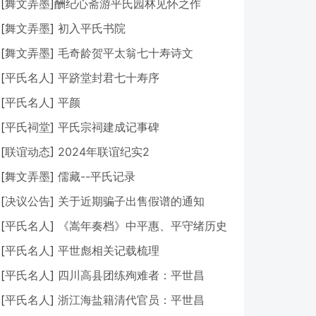
[
舞文弄墨
]
​酬纪心斋游平氏园林见怀之作
[
舞文弄墨
]
初入平氏书院
[
舞文弄墨
]
毛奇龄贺平太翁七十寿诗文
[
平氏名人
]
平跻堂封君七十寿序
[
平氏名人
]
平颜
[
平氏祠堂
]
平氏宗祠建成记事碑
[
联谊动态
]
2024年联谊纪实2
[
舞文弄墨
]
儒藏--平氏记录
[
决议公告
]
关于近期骗子出售假谱的通知
[
平氏名人
]
《嵩年奏档》中平惠、平守绪历史
事迹研究
[
平氏名人
]
平世彪相关记载梳理
[
平氏名人
]
四川高县团练殉难者：平世昌
[
平氏名人
]
浙江海盐籍清代官员：平世昌