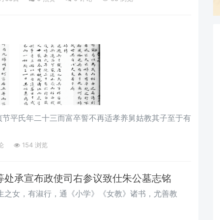
贞节平氏年二十三而富卒誓不再适孝养舅姑教其子至于有
论
154 浏览
等处承宣布政使司右参议致仕朱公墓志铭
生之女，有淑行，通《小学》《女教》诸书，尤善教