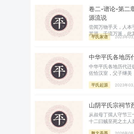
卷二-谱论-第二
源流说
尝闻万物乎天，人本
其源，千流万派，此
平氏家谱
2023年0
宗之所出者，谓之忘
中华平氏各地历
中华平氏各地历代迁徙考略 中华平氏源远流长，自西汉平
佐恰汉室，父子继美
绝书，生齿繁衍，若
平氏起源
2023年0
或商，或宦游四海，
中华平氏联谊四海平
一些地方平氏宗亲尚
山阴平氏宗祠节
徙外地的部分宗亲，
​从叔母丁孺人守节
十二曰贼至死之土人
汇奏请恤
舞文弄墨
2026年0