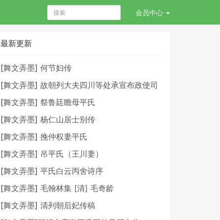
会员
中心
最新更新
[
舞文弄墨
]
何节妇传
[
舞文弄墨
]
故朝列大夫四川等处承宣布政使司
右参议致仕朱公墓志铭
[
舞文弄墨
]
祭鲁廷瞻母平氏
[
舞文弄墨
]
杨仁山居士别传
[
舞文弄墨
]
挽仲权妻平氏
[
舞文弄墨
]
吊平氏（王川妻）
[
舞文弄墨
]
平氏白云丙舍诗序
[
舞文弄墨
]
毛翰林集 [清] 毛奇龄
[
舞文弄墨
]
清列朝后妃传稿