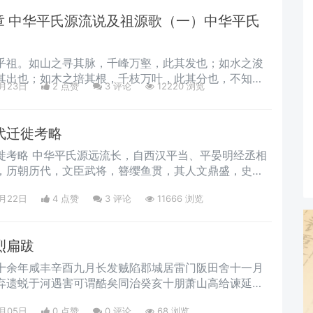
章 中华平氏源流说及祖源歌（一）中华平氏
乎祖。如山之寻其脉，千峰万壑，此其发也；如水之浚
其出也；如木之培其根，千枝万叶，此其分也，不知祖
3月23日
2 点赞
3
评论
12220 浏览
本也。
代迁徙考略
当、平晏明经丞相
，历朝历代，文臣武将，簪缨鱼贯，其人文鼎盛，史不
繁星丽天，点缀中华，九州若子若孙，或工或农，或仕
3月22日
4 点赞
3
评论
11666 浏览
择里而居，然代远年湮，星移斗转，昭穆失序。今通过
氏一家，欢聚一堂，跃然总谱。因历史原因影响，造成
未录入总谱，为便于宗亲寻亲认祖，叶落归根。特将迁
烈扁跋
记录总谱以便日后联系。
三十余年咸丰辛酉九月长发贼陷郡城居雷门阪田舍十一月
弃遗蜕于河遇害可谓酷矣同治癸亥十朋萧山高给谏延祜
8月05日
0 点赞
0
评论
68 浏览