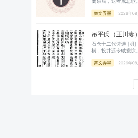
閟泉扃，送者咸悲歌。 行出国门去，托体归黄沙。 生儿为国华，所
舞文弄墨
2026年0
吊平氏（王川妻
石仓十二代诗选 [明] 曹学佺 吊平氏 遇寇不辱，投井
横，投井遥令贼党惊。百
化，数日人皆识姓名
舞文弄墨
2026年0