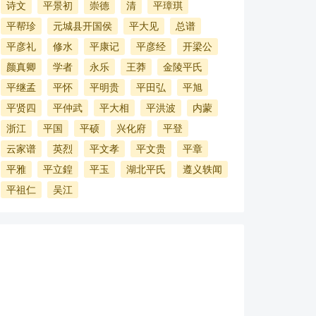
诗文
平景初
崇德
清
平璋琪
平帮珍
元城县开国侯
平大见
总谱
平彦礼
修水
平康记
平彦经
开梁公
颜真卿
学者
永乐
王莽
金陵平氏
平继孟
平怀
平明贵
平田弘
平旭
平贤四
平仲武
平大相
平洪波
内蒙
浙江
平国
平硕
兴化府
平登
云家谱
英烈
平文孝
平文贵
平章
平雅
平立鍠
平玉
湖北平氏
遵义轶闻
平祖仁
吴江