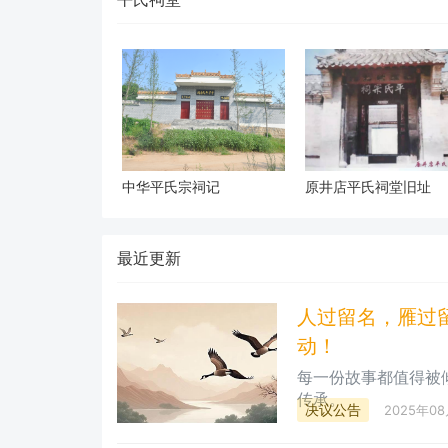
中华平氏宗祠记
原井店平氏祠堂旧址
最近更新
人过留名，雁过
动！
每一份故事都值得被
传承。
决议公告
2025年0