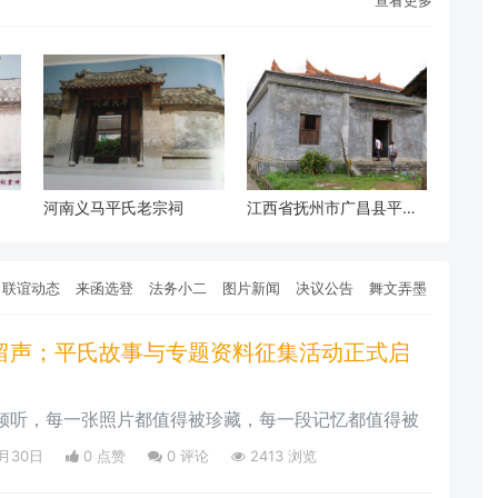
查看更多
河南义马平氏老宗祠
江西省抚州市广昌县平氏
宗祠
联谊动态
来函选登
法务小二
图片新闻
决议公告
舞文弄墨
留声；平氏故事与专题资料征集活动正式启
倾听，每一张照片都值得被珍藏，每一段记忆都值得被
8月30日
0 点赞
0
评论
2413 浏览