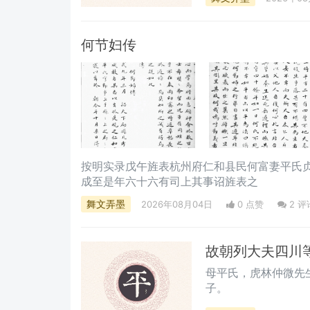
何节妇传
按明实录ㅤ戊午旌表杭州府仁和县民何富妻平氏
成至是年六十六有司上其事诏旌表之
舞文弄墨
2026年08月04日
0 点赞
2
评
故朝列大夫四川
母平氏，虎林仲微先
子。