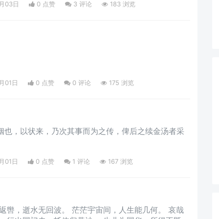
8月03日
0 点赞
3
评论
183 浏览
8月01日
0 点赞
0
评论
175 浏览
姻也，以状来，乃次其事而为之传，俾后之续金汤者采
8月01日
0 点赞
1
评论
167 浏览
波。 茫茫宇宙间，人生能几何。 哀哉