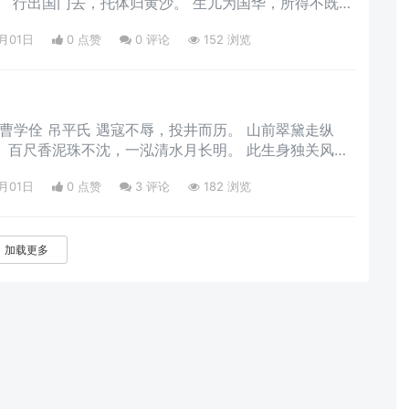
得不既
多。 地下见良人，相劳亮无嗟。 悠悠百世浚，耿光长不磨。
8月01日
0 点赞
0
评论
152 浏览
）
而历。 山前翠黛走纵
尺香泥珠不沈，一泓清水月长明。 此生身独关风
。女子不贪生草野，丈夫几见八衣缨。
8月01日
0 点赞
3
评论
182 浏览
加载更多