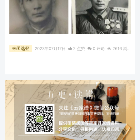
来函选登
2023年07月17日
2 点赞
0
评论
2616 浏
览