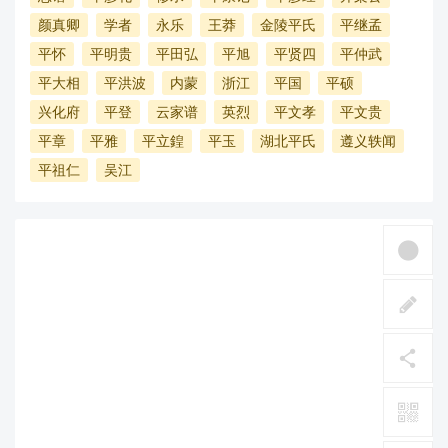
颜真卿
学者
永乐
王莽
金陵平氏
平继孟
平怀
平明贵
平田弘
平旭
平贤四
平仲武
平大相
平洪波
内蒙
浙江
平国
平硕
兴化府
平登
云家谱
英烈
平文孝
平文贵
平章
平雅
平立鍠
平玉
湖北平氏
遵义轶闻
平祖仁
吴江