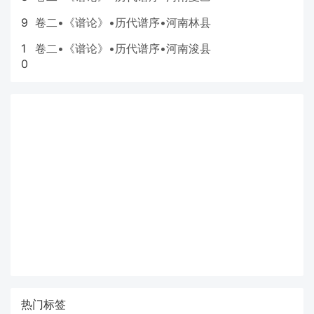
9
卷二•《谱论》•历代谱序•河南林县
1
卷二•《谱论》•历代谱序•河南浚县
0
热门标签