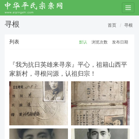
T
o
g
寻根
首页
寻根
g
l
列表
默认
浏览次数
发布日期
e
n
a
v
『我为抗日英雄来寻亲』平心，祖籍山西平
i
家新村，寻根问源，认祖归宗！
g
a
t
i
o
n