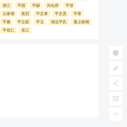
浙江
平国
平硕
兴化府
平登
云家谱
英烈
平文孝
平文贵
平章
平雅
平立鍠
平玉
湖北平氏
遵义轶闻
平祖仁
吴江