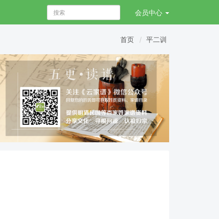
会员
中心
首页
平二训