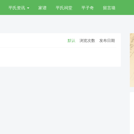
平氏资讯
家谱
平氏祠堂
平子奇
留言墙
默认
浏览次数
发布日期