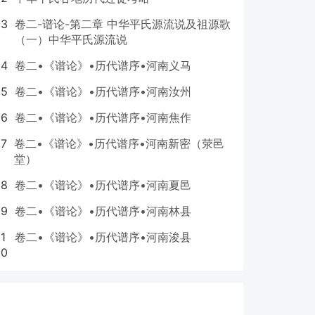
3
卷二-谱论-第二章 中华平氏源流说及祖源歌
（一）中华平氏源流说
4
卷二•《谱论》•历代谱序•河南义马
5
卷二•《谱论》•历代谱序•河南汝州
6
卷二•《谱论》•历代谱序•河南焦作
7
卷二•《谱论》•历代谱序•河南新密（荥邑
堂）
8
卷二•《谱论》•历代谱序•河南夏邑
9
卷二•《谱论》•历代谱序•河南林县
1
卷二•《谱论》•历代谱序•河南浚县
0