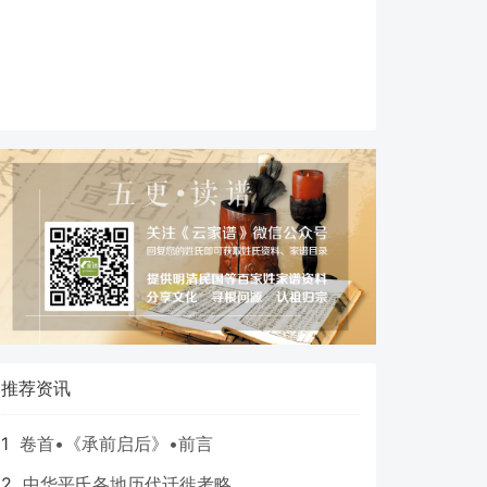
推荐资讯
1
卷首•《承前启后》•前言
2
中华平氏各地历代迁徙考略