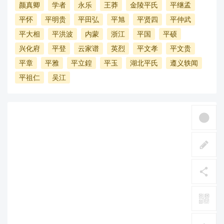
颜真卿
学者
永乐
王莽
金陵平氏
平继孟
平怀
平明贵
平田弘
平旭
平贤四
平仲武
平大相
平洪波
内蒙
浙江
平国
平硕
兴化府
平登
云家谱
英烈
平文孝
平文贵
平章
平雅
平立鍠
平玉
湖北平氏
遵义轶闻
平祖仁
吴江