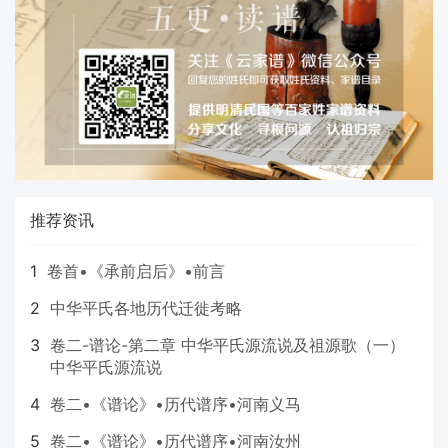
推荐资讯
1
卷首•《承前启后》•前言
2
中华平氏各地历代迁徙考略
3
卷二-谱论-第二章 中华平氏源流说及祖源歌（一）
中华平氏源流说
4
卷二•《谱论》•历代谱序•河南义马
5
卷二•《谱论》•历代谱序•河南汝州