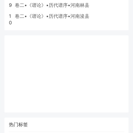
9
卷二•《谱论》•历代谱序•河南林县
1
卷二•《谱论》•历代谱序•河南浚县
0
热门标签