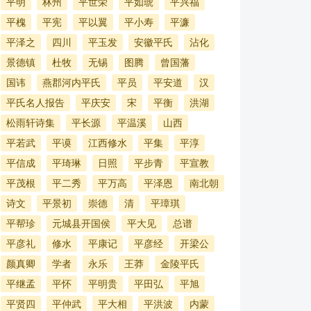
平明
林州
平世荣
平如琥
平兴福
平槐
平宪
平以翼
平小寿
平濂
平泽之
四川
平玉发
安徽平氏
沾化
景德镇
杜牧
无锡
图腾
曾国藩
国讳
燕郡河内平氏
平员
平安道
汉
平氏名人报告
平庆安
宋
平衡
洪湖
松雨轩诗集
平长源
平温溪
山西
平若武
平谟
江西修水
平集
平淳
平信成
平琦琳
日照
平步青
平宣教
平茂根
平二秀
平万高
平泽恩
南北朝
诗文
平景初
崇德
清
平璋琪
平帮珍
元城县开国侯
平大见
总谱
平彦礼
修水
平康记
平彦经
开梁公
颜真卿
学者
永乐
王莽
金陵平氏
平继孟
平怀
平明贵
平田弘
平旭
平贤四
平仲武
平大相
平洪波
内蒙