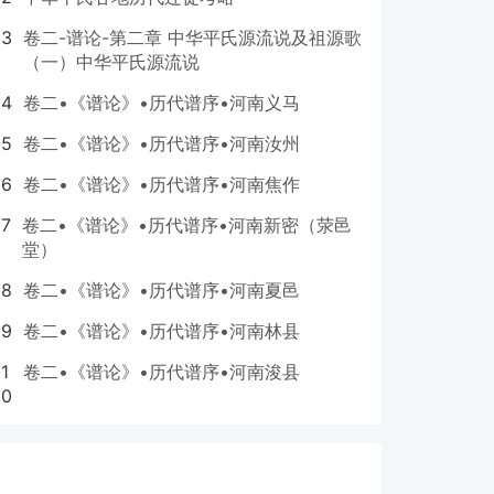
3
卷二-谱论-第二章 中华平氏源流说及祖源歌
（一）中华平氏源流说
4
卷二•《谱论》•历代谱序•河南义马
5
卷二•《谱论》•历代谱序•河南汝州
6
卷二•《谱论》•历代谱序•河南焦作
7
卷二•《谱论》•历代谱序•河南新密（荥邑
堂）
8
卷二•《谱论》•历代谱序•河南夏邑
9
卷二•《谱论》•历代谱序•河南林县
1
卷二•《谱论》•历代谱序•河南浚县
0