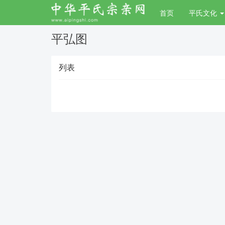
首页
平氏文化
平弘图
列表