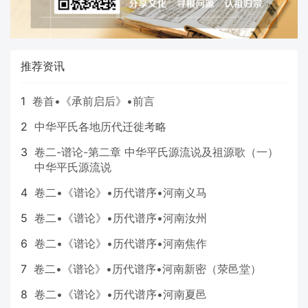
推荐资讯
1
卷首•《承前启后》•前言
2
中华平氏各地历代迁徙考略
3
卷二-谱论-第二章 中华平氏源流说及祖源歌（一）
中华平氏源流说
4
卷二•《谱论》•历代谱序•河南义马
5
卷二•《谱论》•历代谱序•河南汝州
6
卷二•《谱论》•历代谱序•河南焦作
7
卷二•《谱论》•历代谱序•河南新密（荥邑堂）
8
卷二•《谱论》•历代谱序•河南夏邑