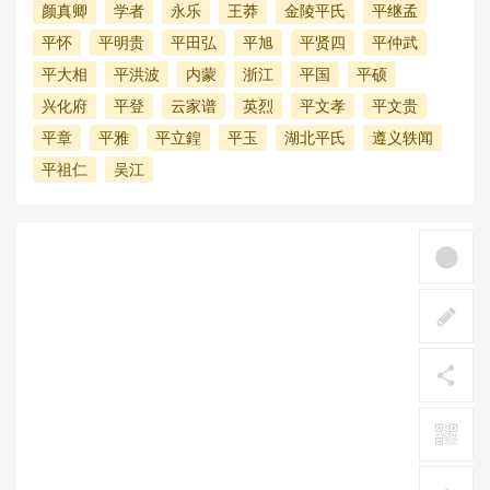
颜真卿
学者
永乐
王莽
金陵平氏
平继孟
平怀
平明贵
平田弘
平旭
平贤四
平仲武
平大相
平洪波
内蒙
浙江
平国
平硕
兴化府
平登
云家谱
英烈
平文孝
平文贵
平章
平雅
平立鍠
平玉
湖北平氏
遵义轶闻
平祖仁
吴江