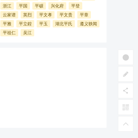
浙江
平国
平硕
兴化府
平登
云家谱
英烈
平文孝
平文贵
平章
平雅
平立鍠
平玉
湖北平氏
遵义轶闻
平祖仁
吴江