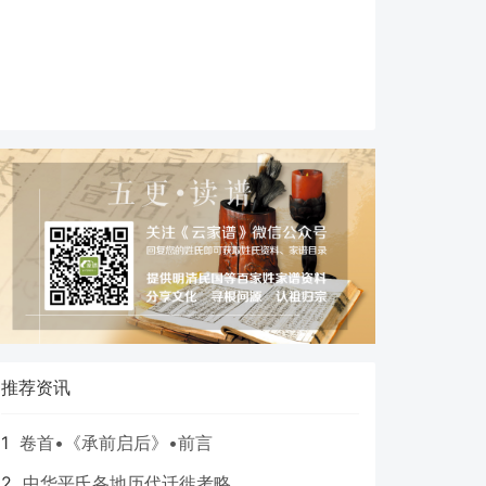
推荐资讯
1
卷首•《承前启后》•前言
2
中华平氏各地历代迁徙考略