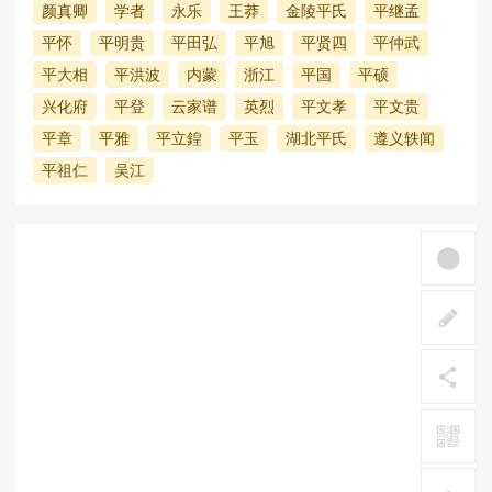
颜真卿
学者
永乐
王莽
金陵平氏
平继孟
平怀
平明贵
平田弘
平旭
平贤四
平仲武
平大相
平洪波
内蒙
浙江
平国
平硕
兴化府
平登
云家谱
英烈
平文孝
平文贵
平章
平雅
平立鍠
平玉
湖北平氏
遵义轶闻
平祖仁
吴江