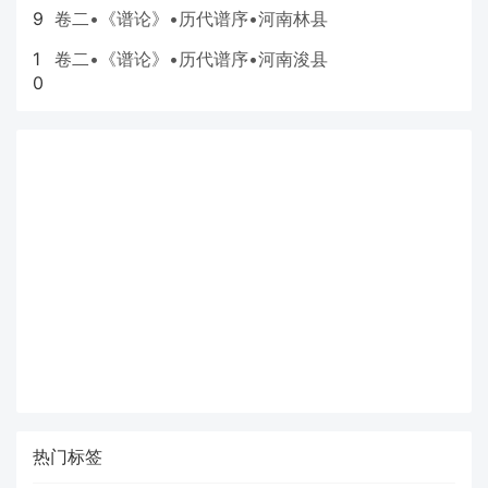
9
卷二•《谱论》•历代谱序•河南林县
1
卷二•《谱论》•历代谱序•河南浚县
0
热门标签