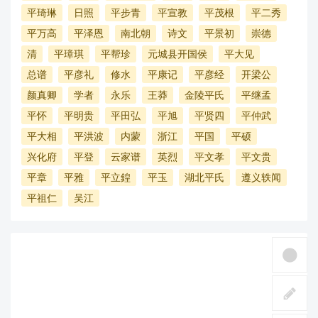
平琦琳
日照
平步青
平宣教
平茂根
平二秀
平万高
平泽恩
南北朝
诗文
平景初
崇德
清
平璋琪
平帮珍
元城县开国侯
平大见
总谱
平彦礼
修水
平康记
平彦经
开梁公
颜真卿
学者
永乐
王莽
金陵平氏
平继孟
平怀
平明贵
平田弘
平旭
平贤四
平仲武
平大相
平洪波
内蒙
浙江
平国
平硕
兴化府
平登
云家谱
英烈
平文孝
平文贵
平章
平雅
平立鍠
平玉
湖北平氏
遵义轶闻
平祖仁
吴江