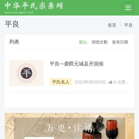
T
o
g
平良
首页
平良
g
l
列表
默认
浏览次数
发布日期
e
n
a
v
平良--袭爵元城县开国侯
i
g
平氏名人
2023年06月01日
0 点赞
a
0
评论
2484 浏览
t
i
o
n