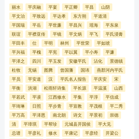
丽水
平庆融
平宴
平正卿
平昌
山阴
平文治
平致远
平达孝
东方朔
平道清
平国瑞
平岳
平世廉
平昌兴
瑶海
平东泉
联谊
平襟亚传
平镜
平文炳
平飞
平氏浸膏
平田丰
仕
平明
林州
平世荣
平如琥
平兴福
平槐
平宪
平以翼
平小寿
平濂
平泽之
四川
平玉发
安徽平氏
沾化
景德镇
杜牧
无锡
图腾
曾国藩
国讳
燕郡河内平氏
平员
平安道
汉
平氏名人报告
平庆安
宋
平衡
洪湖
松雨轩诗集
平长源
平温溪
山西
平若武
平谟
江西修水
平集
平淳
平信成
平琦琳
日照
平步青
平宣教
平茂根
平二秀
平万高
平泽恩
南北朝
诗文
平景初
崇德
清
平璋琪
平帮珍
元城县开国侯
平大见
总谱
平彦礼
修水
平康记
平彦经
开梁公