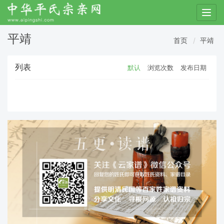
T
o
g
平靖
首页
平靖
g
l
列表
默认
浏览次数
发布日期
e
n
a
v
i
g
a
t
i
o
n