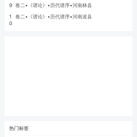
9
卷二•《谱论》•历代谱序•河南林县
1
卷二•《谱论》•历代谱序•河南浚县
0
热门标签