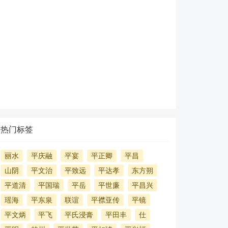
热门标签
丽水
平庆融
平宴
平正卿
平昌
山阴
平文治
平致远
平达孝
东方朔
平道清
平国瑞
平岳
平世廉
平昌兴
瑶海
平东泉
联谊
平襟亚传
平镜
平文炳
平飞
平氏浸膏
平田丰
仕