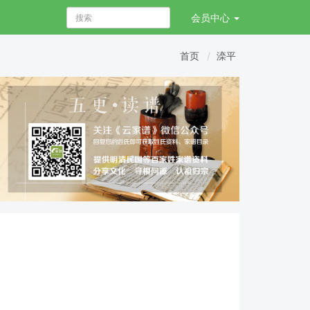
会员
中心
首页
滦平