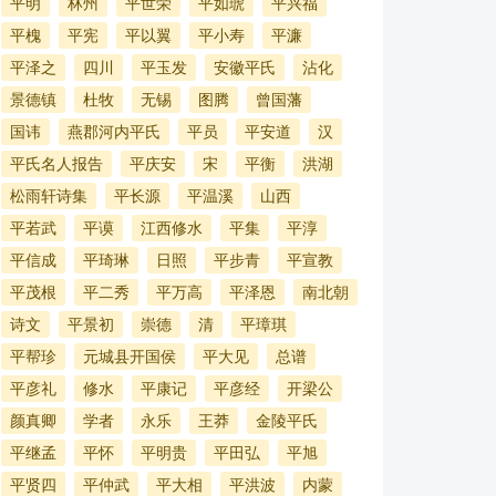
平明
林州
平世荣
平如琥
平兴福
平槐
平宪
平以翼
平小寿
平濂
平泽之
四川
平玉发
安徽平氏
沾化
景德镇
杜牧
无锡
图腾
曾国藩
国讳
燕郡河内平氏
平员
平安道
汉
平氏名人报告
平庆安
宋
平衡
洪湖
松雨轩诗集
平长源
平温溪
山西
平若武
平谟
江西修水
平集
平淳
平信成
平琦琳
日照
平步青
平宣教
平茂根
平二秀
平万高
平泽恩
南北朝
诗文
平景初
崇德
清
平璋琪
平帮珍
元城县开国侯
平大见
总谱
平彦礼
修水
平康记
平彦经
开梁公
颜真卿
学者
永乐
王莽
金陵平氏
平继孟
平怀
平明贵
平田弘
平旭
平贤四
平仲武
平大相
平洪波
内蒙