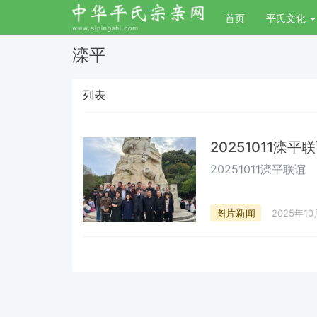
首页
平氏文化
滦平
列表
20251011滦平
20251011滦平联谊
图片新闻
2025年10