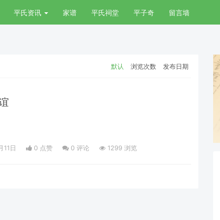
平氏资讯
家谱
平氏祠堂
平子奇
留言墙
默认
浏览次数
发布日期
联谊
月11日
0 点赞
0
评论
1299 浏览