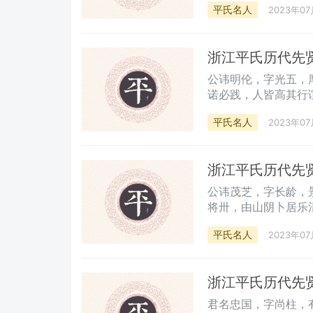
平氏名人
2023年07
浙江平氏历代先
公讳明伦，字光五，
诺必践，人皆高其行
连举五子，二、五早
平氏名人
2023年07
矢志不移，抚孤成立
以母苦守告谨志之，
浙江平氏历代先贤
公讳茂芝，字长龄，
将卅，由山阴卜居乐
平氏名人
2023年07
浙江平氏历代先
君名忠国，字尚柱，