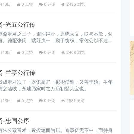
月16日
0 点赞
0
评论
2435 浏览
贤-光五公行传
厚斋府君之三子，秉性纯朴，通晓大义，取与不欺，然
谊。德配张氏，端荘贞一，勤于纺织，常佐公以不逮。
殇。不幸公行年四十而卒，张氏尚在青年，痛哭茹荼，
月16日
0 点赞
0
评论
2468 浏览
，洵堪嘉尚际。今夏重修谱牒，长子青露，勤襄斯事，
以俟后采风者旌焉。
-​兰亭公行传
景成府君次子，器识超群，彬彬儒雅，又善于治。生年
清之蒲岐，永建乃家时在万历初登大宝也。
月16日
0 点赞
0
评论
2581 浏览
贤-忠国公序
有朱公致富术，遂投笔而为居。奇事亿无不中，而持身