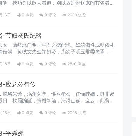
确算，挾巧诈以欺人者逈，别以故近悦远来闻其名者
进，而家日丰，君视之犹欤然也。好施济、敬老成、尊
月16日
0 点赞
0
评论
2083 浏览
好礼为务。德配郑氏克成妇道，共襄家政，子二、孙
献必极优渥，异日书香绕室，大啟门庭，君基之正未可
贤-节妇杨氏纪略
次女，蒲岐北门明玉平君之德配也。妇端淑性成动依礼
缔婚媾，舅岐文先生知妇贤，为次子明玉君委禽焉，妇
时，舅已谢尘八载矣。
月16日
0 点赞
0
评论
2510 浏览
贤-应龙公行传
，脱略朱紫，蜗角勿孪。惟兹孝友，任恤睦姻，良非易
暇日，杖履蹁跹，携柑挈酒，海浔山巅。佥云：此翁陆
月16日
0 点赞
0
评论
2098 浏览
贤-平舜娣