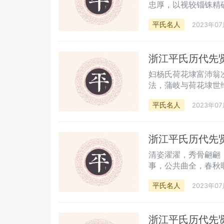
忠厚，以视较锱铢精
争，就贸易由是财日
平氏名人
2023年07
师重学，殷殷以富而
六，均遣就传棘修之
量焉，特为序。
浙江平氏历代先
妇杨氏荷花埭富沛翁
法，蒲岐与荷花埭世
年十八于归平门。是
平氏名人
2023年07
浙江平氏历代先
清姿濯濯，秀骨翩翩
事，公共曲全，春秋
地行仙。
平氏名人
2023年07
浙江平氏历代先