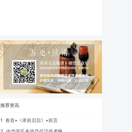
推荐资讯
1
卷首•《承前启后》•前言
2
中华平氏各地历代迁徙考略