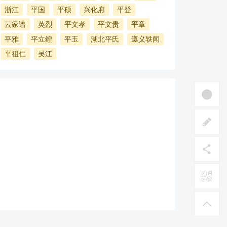
浙江
平国
平硕
兴化府
平登
云家谱
英烈
平文孝
平文贵
平章
平雅
平立鍠
平玉
湖北平氏
遵义轶闻
平祖仁
吴江