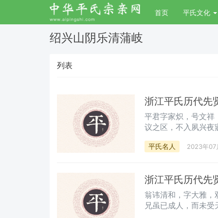
首页
平氏文化
绍兴山阴乐清蒲岐
列表
浙江平氏历代先
平君字家炽，号文祥
议之区，不入夙兴夜
之资，未尝匮乏而求
平氏名人
2023年07
小康。
浙江平氏历代先
翁讳清和，字大雅，
兄虽已成人，而未受天
思临深履薄惧门户之