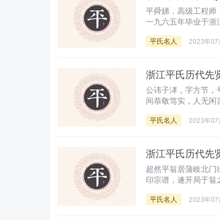
平舜娣，高级工程师
一九六五年毕业于浙
平氏名人
2023年07
浙江平氏历代先
公讳子涍，字方节，
间恭敬笃实，人无闲
宇诸公事，倾囊乐助
平氏名人
2023年07
勤俭传家，忠厚未尝
通於后。其殆天之有
浙江平氏历代先
超然平翁居蒲岐北门
印宗谱，遂开局于翁
所观法，翁以未髦因
平氏名人
2023年07