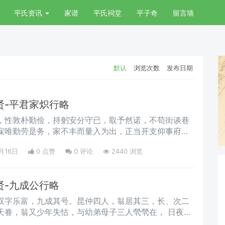
平氏资讯
家谱
平氏祠堂
平子奇
留言墙
默认
浏览次数
发布日期
贤-平君家炽行略
，性敦朴勤俭，持躬安分守已，取予然诺，不苟街谈巷
寐唯勤劳是务，家不丰而量入为出，正当开支仰事府蓄
助於人也。晚年喜家畜，躬亲饲养，生殖颇蕃，家道得
月16日
0 点赞
0
评论
2440 浏览
贤-九成公行略
双字乐富，九成其号。昆仲四人，翁居其三，长、次二
眷，翁又少年失怙，与幼弟母子三人煢煢在， 日夜焦
承。