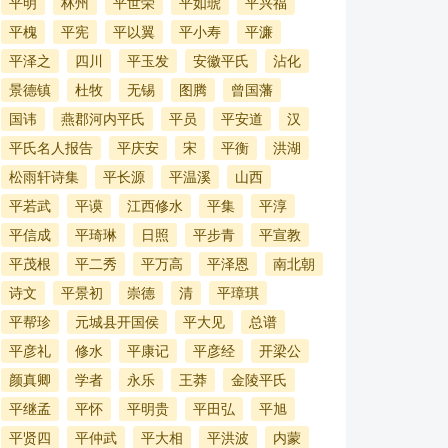
平明
林州
平世荣
平如琥
平兴福
平槐
平宪
平以翼
平小寿
平濂
平泽之
四川
平玉发
安徽平氏
沾化
景德镇
杜牧
无锡
图腾
曾国藩
国讳
燕郡河内平氏
平员
平安道
汉
平氏名人报告
平庆安
宋
平衡
洪湖
松雨轩诗集
平长源
平温溪
山西
平若武
平谟
江西修水
平集
平淳
平信成
平琦琳
日照
平步青
平宣教
平茂根
平二秀
平万高
平泽恩
南北朝
诗文
平景初
崇德
清
平璋琪
平帮珍
元城县开国侯
平大见
总谱
平彦礼
修水
平康记
平彦经
开梁公
颜真卿
学者
永乐
王莽
金陵平氏
平继孟
平怀
平明贵
平田弘
平旭
平贤四
平仲武
平大相
平洪波
内蒙