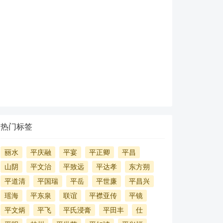
热门标签
丽水
平庆融
平宴
平正卿
平昌
山阴
平文治
平致远
平达孝
东方朔
平道清
平国瑞
平岳
平世廉
平昌兴
瑶海
平东泉
联谊
平襟亚传
平镜
平文炳
平飞
平氏浸膏
平田丰
仕