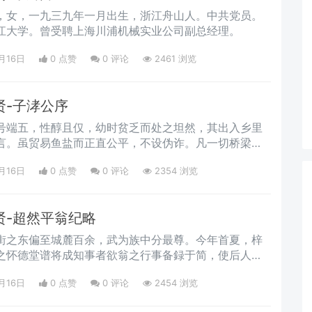
，女，一九三九年一月出生，浙江舟山人。中共党员。
江大学。曾受聘上海川浦机械实业公司副总经理。
月16日
0 点赞
0
评论
2461 浏览
贤-子涍公序
号端五，性醇且仅，幼时贫乏而处之坦然，其出入乡里
言。虽贸易鱼盐而正直公平，不设伪诈。凡一切桥梁庙
，好善之心发於性天者又如此。是以晚境日裕，而教子
月16日
0 点赞
0
评论
2354 浏览
稍间焉。子三俱才能，女一孙二，人谓翁之艰於前，而
以玉成欤！是为序。
贤-超然平翁纪略
街之东偏至城麓百余，武为族中分最尊。今年首夏，梓
之怀德堂谱将成知事者欲翁之行事备録于简，使后人知
辞；乃再肯摭为纪略焉。翁乃尊厚斋先生。
月16日
0 点赞
0
评论
2454 浏览