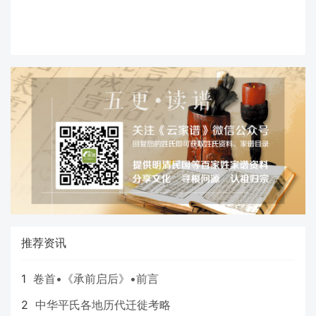
推荐资讯
1
卷首•《承前启后》•前言
2
中华平氏各地历代迁徙考略