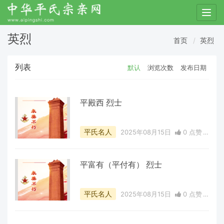
T
o
g
英烈
首页
英烈
g
l
列表
默认
浏览次数
发布日期
e
n
a
v
平殿西 烈士
i
g
平氏名人
2025年08月15日
0 点赞
a
1
评论
1507 浏览
t
i
平富有（平付有） 烈士
o
n
平氏名人
2025年08月15日
0 点赞
0
评论
1280 浏览