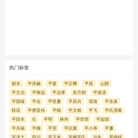
热门标签
丽水
平庆融
平宴
平正卿
平昌
山阴
平文治
平致远
平达孝
东方朔
平道清
平国瑞
平岳
平世廉
平昌兴
瑶海
平东泉
联谊
平襟亚传
平镜
平文炳
平飞
平氏浸膏
平田丰
仕
平明
林州
平世荣
平如琥
平兴福
平槐
平宪
平以翼
平小寿
平濂
平泽之
四川
平玉发
安徽平氏
沾化
景德镇