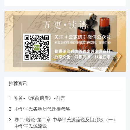
推荐资讯
1
卷首•《承前启后》•前言
2
中华平氏各地历代迁徙考略
3
卷二-谱论-第二章 中华平氏源流说及祖源歌（一）
中华平氏源流说