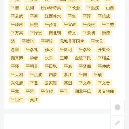
平衡
洪湖
松雨轩诗集
平长源
平温溪
山西
平若武
平谟
江西修水
平集
平淳
平信成
平琦琳
日照
平步青
平宣教
平茂根
平二秀
平万高
平泽恩
南北朝
诗文
平景初
崇德
清
平璋琪
平帮珍
元城县开国侯
平大见
总谱
平彦礼
修水
平康记
平彦经
开梁公
颜真卿
学者
永乐
王莽
金陵平氏
平继孟
平怀
平明贵
平田弘
平旭
平贤四
平仲武
平大相
平洪波
内蒙
浙江
平国
平硕
兴化府
平登
云家谱
英烈
平文孝
平文贵
平章
平雅
平立鍠
平玉
湖北平氏
遵义轶闻
平祖仁
吴江