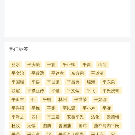
热门标签
丽水
平庆融
平宴
平正卿
平昌
山阴
平文治
平致远
平达孝
东方朔
平道清
平国瑞
平岳
平世廉
平昌兴
瑶海
平东泉
联谊
平襟亚传
平镜
平文炳
平飞
平氏浸膏
平田丰
仕
平明
林州
平世荣
平如琥
平兴福
平槐
平宪
平以翼
平小寿
平濂
平泽之
四川
平玉发
安徽平氏
沾化
景德镇
杜牧
无锡
图腾
曾国藩
国讳
燕郡河内平氏
平员
平安道
汉
平氏名人报告
平庆安
宋