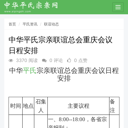
T
o
g
首页
平氏资讯
联谊动态
g
l
中华平氏宗亲联谊总会重庆会议
e
n
日程安排
a
v
3370 阅读
0 评论
0 点赞
i
中华
平氏
宗亲联谊总会重庆会议日程
g
a
安排
t
i
o
召集
备
n
时间
地点
主要议程
人
注
一、8:00--18:00，各省宗
亲报到；