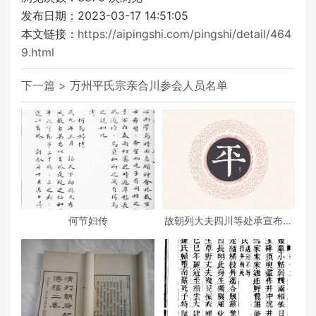
发布日期：2023-03-17 14:51:05
本文链接：
https://aipingshi.com/pingshi/detail/464
9.html
下一篇 >
万州平氏宗亲合川参会人员名单
何节妇传
故朝列大夫四川等处承宣布政
使司右参议致仕朱公墓志铭