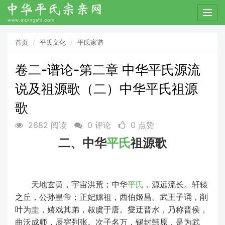
T
o
g
首页
平氏文化
平氏家谱
g
l
卷二-谱论-第二章 中华平氏源流
e
n
说及祖源歌（二）中华平氏祖源
a
v
歌
i
g
2682 阅读
0 评论
0 点赞
a
二、中华
平氏
祖源歌
t
i
o
n
天地玄黄，宇宙洪荒；中华
平氏
，源远流长。轩辕
之丘，公孙皇帝；正妃嫘祖，西伯姬昌。武王子诵，削
叶为圭，嬉戏其弟，叔虞于唐。燮迂晋水，乃称晋侯，
曲沃成师，辰宿列张。次子名万，锡封韩原，是为武