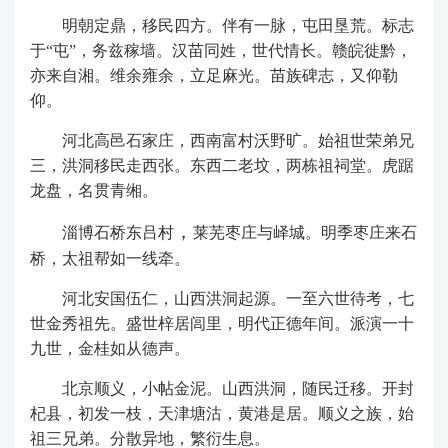
明朝定鼎，移民四方。伴有一脉，屯田垦荒。标志
于
“屯”，务兹稼墙。汉苗同姓，世代情长。赣皖徙黔，
亦来自湘。维余雍余，立足麻光。苗族碑志，又仰勒
仰。
河北高邑石家庄，西南富村沃野旷。始祖世荣弟兄
三，洪洞移民走西张。东西二老坟，两栋祖祠堂。虎踞
龙盘，名贯青缃。
，
淄博石桥东吕村
莱芜枣庄与峄城。明季枣庄来石
桥，太祖帮如一线牵。
河北安国伍仁，山西洪洞起源。一至六世待考，七
世金秀祖先。盛世梓居闾里，明代正德年间。派演一十
九世，金桂如从德声。
北京顺义，小帖金泥。山西洪洞，随民迁移。开封
杞县，初发一枝，天津塘沽，黄港是居。顺义之族，始
祖三兄弟。分散异地，繁衍生息。