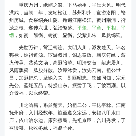
重庆万州，峨嵋之巅。下马始祖，平氏大见。明代
洪武，当朝二年，发轫松江，苏州和州，宦游洛阳，赣
州历城。食采绍兴山阴、殆遍江南松江。夔州南浦，衍
派之根。递传六世，弘治隆盛。
平肇
、
平章
、
平相
、
平
纲
，如衡，耀衡、树衡、显衡。父紫儿朱，瓜瓞绵延。
先世万钟，莺迁筠连。大明入川，派发楚天。讳名
邦禄，始祖道源。宦游叙州，诏恩奉政。籍庆符邑，薪
火传承。蜚英文场，高冠陪辇。明清交替，献忠屠川。
风雨飘摇，肱股分散。汝厚沐爱，汝先云南。祖公世
昌，加冠把总，圣谕入关，剿匪昭忠。钦如同知，宗元
先公。蓝翎五品，特授山东。振鹭于飞，于彼西雍。以
介景福，以永终荣。
川之渝籍，系於楚天。始祖二公，平梽平稔。江南
抚州府，入川经数年。旋至遵义定远，安福八甲水口
庙，依山泊水边。康熙移民，先祖京臣，合川秀发，于
兹读耕。秋收冬藏，福裔子孙。