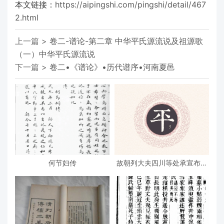
本文链接：
https://aipingshi.com/pingshi/detail/467
2.html
上一篇 >
卷二-谱论-第二章 中华平氏源流说及祖源歌
（一）中华平氏源流说
下一篇 >
卷二•《谱论》•历代谱序•河南夏邑
何节妇传
故朝列大夫四川等处承宣布政
使司右参议致仕朱公墓志铭