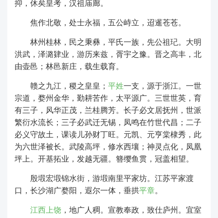
抑，休矣皇考，汉祖庙廊。
焦作北敬，处士永福，五公峙立，迢暹苍苍。
林州桂林，民之秉彝，平氏一族，先公祖玘。大明
洪武，泽潞肄业，游历来兹，胥宇之豫。晋之高丰，北
由壶邑；林邑新庄，载生载育。
赣之
九江
，稷之皇皇；
平姓
一支，源于浙江。一世
宗道，婺州金华，勤耕苦作，太平源广。三世世英，育
有三子，风华正茂，兰桂腾芳。长子必文居抚州，世派
繁衍水流长；三子必武迁无锡，凤鸣在竹世代昌；二子
必义守故土，课读儿孙财丁旺。元凯、元亨棠棣秀，此
为六世泽被长。武陵高坪，修水西壤；神灵点化，凤凰
坪上。开基拓业，发越无疆。簪缨鱼贯，冠盖相望。
殷塅宏塅锦水街，游塅南里平家坊。江苏平家渡
口，长沙湖广婺阳，遐尔一体，垂拱
平章
。
江西上饶
，地广人稠。宣教奉政，致仕庐州。宜室