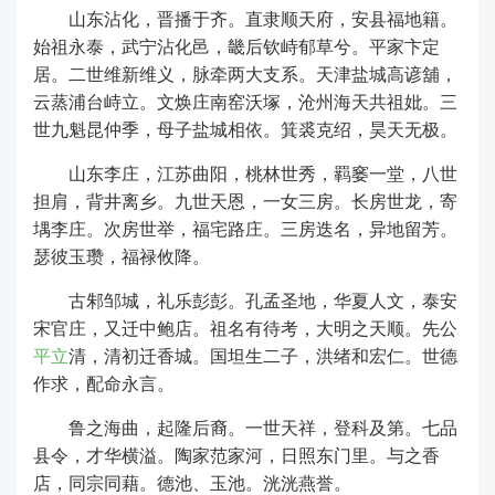
山东沾化，晋播于齐。直隶顺天府，安县福地籍。
始祖永泰，武宁沾化邑，畿后钦峙郁草兮。平家卞定
居。二世维新维义，脉牵两大支系。天津盐城高谚舖，
云蒸浦台峙立。文焕庄南窑沃塚，沧州海天共祖妣。三
世九魁昆仲季，母子盐城相依。箕裘克绍，昊天无极。
山东李庄，江苏曲阳，桃林世秀，羁窭一堂，八世
担肩，背井离乡。九世天恩，一女三房。长房世龙，寄
堣李庄。次房世举，福宅路庄。三房迭名，异地留芳。
瑟彼玉瓒，福禄攸降。
古邾邹城，礼乐彭彭。孔孟圣地，华夏人文，泰安
宋官庄，又迁中鲍店。祖名有待考，大明之天顺。先公
平立
清，清初迁香城。国坦生二子，洪绪和宏仁。世德
作求，配命永言。
鲁之海曲，起隆后裔。一世天祥，登科及第。七品
县令，才华横溢。陶家范家河，日照东门里。与之香
店，同宗同藉。德池、玉池。洸洸燕誉。