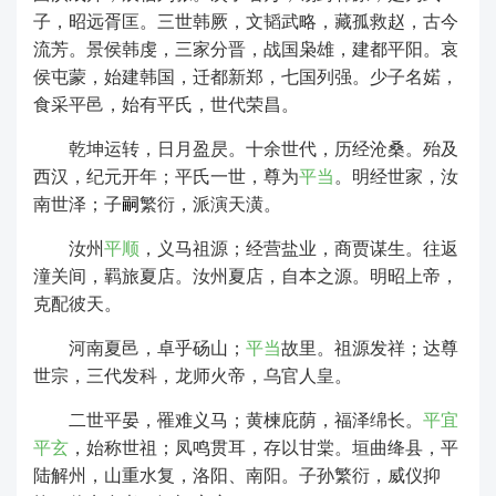
子，昭远胥匡。三世韩厥，文韬武略，藏孤救赵，古今
流芳。景侯韩虔，三家分晋，战国枭雄，建都平阳。哀
侯屯蒙，始建韩国，迁都新郑，七国列强。少子名婼，
食采平邑，始有平氏，世代荣昌。
乾坤运转，日月盈昃。十余世代，历经沧桑。殆及
西汉，纪元开年；平氏一世，尊为
平当
。明经世家，汝
南世泽；子
嗣
繁衍，派演天潢。
汝州
平顺
，义马祖源；经营盐业，商贾谋生。往返
潼关间，羁旅夏店。汝州夏店，自本之源。明昭上帝，
克配彼天。
河南夏邑，卓乎砀山；
平当
故里。祖源发祥；达尊
世宗，三代发科，龙师火帝，乌官人皇。
二世平晏，罹难义马；黄楝庇荫，福泽绵长。
平宜
平玄
，始称世祖；凤鸣贯耳，存以甘棠。垣曲绛县，平
陆解州，山重水复，洛阳、南阳。子孙繁衍，威仪抑