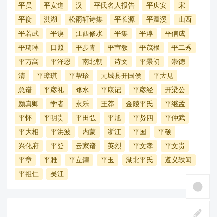
平员
平安道
汉
平氏名人报告
平庆安
宋
平衡
洪湖
松雨轩诗集
平长源
平温溪
山西
平若武
平谟
江西修水
平集
平淳
平信成
平琦琳
日照
平步青
平宣教
平茂根
平二秀
平万高
平泽恩
南北朝
诗文
平景初
崇德
清
平璋琪
平帮珍
元城县开国侯
平大见
总谱
平彦礼
修水
平康记
平彦经
开梁公
颜真卿
学者
永乐
王莽
金陵平氏
平继孟
平怀
平明贵
平田弘
平旭
平贤四
平仲武
平大相
平洪波
内蒙
浙江
平国
平硕
兴化府
平登
云家谱
英烈
平文孝
平文贵
平章
平雅
平立鍠
平玉
湖北平氏
遵义轶闻
平祖仁
吴江