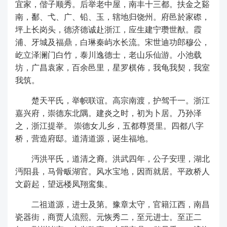
宜家，偕子顺秀。后举老中屋，南丰十三都。扶金之谿
南，鄱、弋、广、铅、玉，辖地归饶州。府邑於家磜，
坪上长岗头，德济德诚赴浙江，应生建宁瓒世猷。霞
浦、牙城及福鼎，白琳秦屿水长流。宋世迪功郎穆公，
屹立泽澜门白竹，泰川逸德士，老山乐仙游。小池载
坊，广昌袁家，百余邑里，星罗棋佈，我龟我契，我室
我筑。
楚天平氏，举帜联谊。高宗南渡，护驾千一。浙江
嘉兴府，崇德东北隅。建炎之时，初为卜居。乃孙泽
之，浙江提举。
崇德女儿乡，五都尊贤里。四都八字
桥，营造府邸。道清道源，诞生福地。
沔洪平氏，道清之裔。洪武四年，公子安理，湖北
沔阳县，马骨畈湖官。风水宝地，因而就居。平政桥人
文蔚起，望远楼凤翔鸾集。
二祖道源，进士及第。豫章太守，官籍江西，南昌
瓷器街，商贾人流熙。元恢秀二，至元进士。至正二