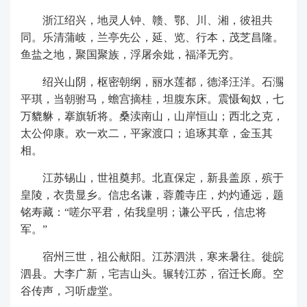
浙江绍兴，地灵人钟、赣、鄂、川、湘，彼祖共
同。乐清蒲岐，兰亭先公，延、览、行本，茂芝昌隆。
鱼盐之地，聚国聚族，浮屠余妣，福泽无穷。
绍兴山阴，枢密朝纲，丽水莲都，德泽汪洋。石瀃
平琪，当朝驸马，蟾宫摘桂，坦腹东床。震慑匈奴，七
万貔貅，搴旗斩将。桑渎南山，山岸恒山；西北之克，
太公仰康。欢一欢二，平家渡口；追琢其章，金玉其
相。
江苏锡山，世祖奠邦。北直保定，新县盖原，殡于
皇陵，衣贵显乡。信忠名谦，蓉麓寺庄，灼灼通远，题
铭寿藏：
“嗟尔平君，佑我皇明；谦公平氏，信忠将
军。”
宿州三世，祖公献阳。江苏泗洪，寒来暑往。徙皖
泗县。大李广新，宅吉山头。辗转江苏，宿迁长廊。空
谷传声，习听虚堂。