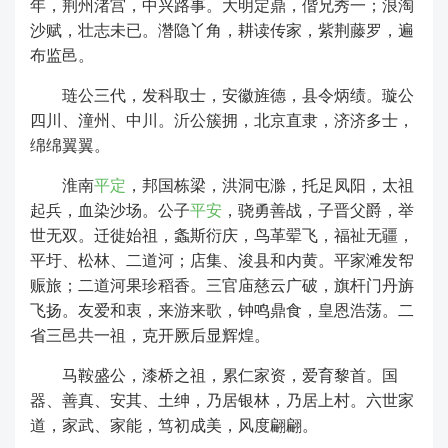
年，荆州渚宫，中兴路事。大明定鼎，偕兄秀一；浪淘
沙赋，壮志未已。濳隐丫角，耕读传家，紫荆藤罗，遍
布监邑。
琏公三代，发科取士，安徽旌德，县令炳绩。璇公
四川、潼州、中川。沂公簇拥，北京直隶，济济多士，
绵绵翼翼。
淮南
平定
，邦国栋梁，洪洞屯滁，托足凤阳，太祖
起兵，血染沙场。公子
平安
，骁勇善战，子晋父爵，举
世无双。迁徙始祖，螽斯衍庆，鸟革翚飞，福祉无疆，
平圩、松林、二道河；店集、浚县和内黄。平家滩发帤
赈旅；二道河果珍稻香。三官庙慈云广破，旗杆门丹旃
飞扬。友爱和衷，来游来歌，钟鸣鼎食，皇恩浩荡。二
省三邑共一祖，克开厥后显辉煌。
马鞍盛公，漆桥之祖，累仁家资，爱育黎首。国
器、善真、安其、土绅，乃居银林，乃居上村。六世家
道，家武、家能，笃初成美，风度翩翩。