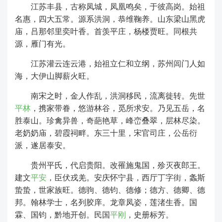
江苏丰县，古称凤城，凤凰鸣矣，于彼高岗。始祖
名惠，四大五常。源系洪洞，恭维鞠养。山东梁山黑虎
庙，吕那邻里奕叶香。首羡平庄，杨楼贾旺。同根共
源，雁门有光。
江苏灌云连云港，始祖立仁和立纲，苏州闾门人如
海，大伊山脚薪火旺。
南宋之时，金人作乱，洪洞移民，流离徙转。先世
平林
，携家带眷，悠游林谷，觅所求安。乃见五岳，名
胜泰山。珍禽异兽，奇葩艳草，峰峦叠翠，层林尽染。
老奶奶庙，碧霞祠畔。东三十里，宋官司庄，公岳衍
派，遂居泰安。
贵州平氏，代启贵阳。改罹施鬼国，殄灭夜郎王。
建文
平安
，臣伏戎羌。安庆怀宁县，西厅丁字街，螽斯
蛰蛰，世家族旺。德驹、德钧、德修；德方、德卿、德
邦。翰林学士，名列胶庠。龙章凤姿，莲渚生香。国
霖、国钧，黔地开创。民国
平刚
，史册标芳。