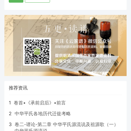
推荐资讯
1
卷首•《承前启后》•前言
2
中华平氏各地历代迁徙考略
3
卷二-谱论-第二章 中华平氏源流说及祖源歌（一）
中华平氏源流说