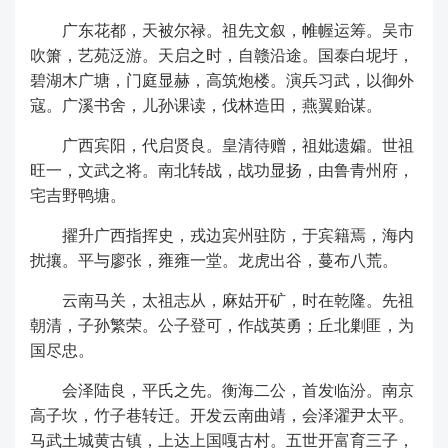
广东花都，天被尔禄。祖先文叙，帷幄运筹。吴市
吹箫，艺苑泛游。天启之时，自赣沿途。国泰白坭圩，
碧湖木广塘，门庭显赫，高筑炮楼。演兵习武，以御外
寇。广溪书舍，儿孙课读，伐林造田，燕翼贻谋。
广西宾阳，代启贤良。皇清待赠，祖妣遗孀。世祖
旺一，文武之将。南北转战，战功显扬，由鲁青州府，
宅吉野鸭塘。
擢升广西指挥史，戎边宾州驻防，于宾籍焉，海内
扰攘。平与廖张，雍雍一堂。龙虎出谷，蔓布八荒。
云南马关，太祖志从，麻姑开矿，时在乾隆。先祖
朝清，子孙繁荣。公子登可，作战英勇；丘北剿匪，为
国尽忠。
会泽陆良，平氏之先。衡海二公，首发临汾。南京
高子坎，竹子巷转迁。开发云南曲靖，会泽濯尹太平。
马武土城黄古镇，上达上国嘎古村。五世开富育三子，