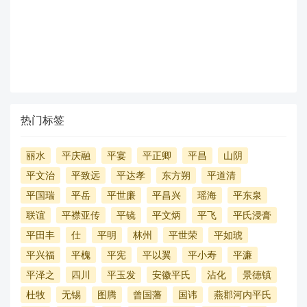
热门标签
丽水
平庆融
平宴
平正卿
平昌
山阴
平文治
平致远
平达孝
东方朔
平道清
平国瑞
平岳
平世廉
平昌兴
瑶海
平东泉
联谊
平襟亚传
平镜
平文炳
平飞
平氏浸膏
平田丰
仕
平明
林州
平世荣
平如琥
平兴福
平槐
平宪
平以翼
平小寿
平濂
平泽之
四川
平玉发
安徽平氏
沾化
景德镇
杜牧
无锡
图腾
曾国藩
国讳
燕郡河内平氏