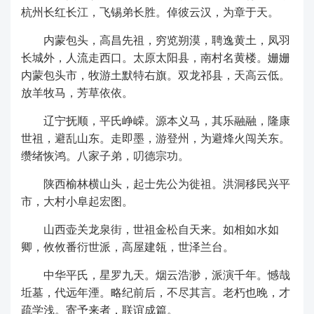
杭州长红长江，飞锡弟长胜。倬彼云汉，为章于天。
内蒙包头，高昌先祖，穷览朔漠，聘逸黄土，凤羽
长城外，人流走西口。太原太阳县，南村名黄楼。姗姗
内蒙包头市，牧游土默特右旗。双龙祁县，天高云低。
放羊牧马，芳草依依。
辽宁抚顺，平氏峥嵘。源本义马，其乐融融，隆康
世祖，避乱山东。走即墨，游登州，为避烽火闯关东。
缵绪恢鸿。八家子弟，叨德宗功。
陕西榆林横山头，起士先公为徙祖。洪洞移民兴平
市，大村小阜起宏图。
山西壶关龙泉街，世祖金松自天来。如相如水如
卿，攸攸番衍世派，高屋建瓴，世泽兰台。
中华平氏，星罗九天。烟云浩渺，派演千年。憾哉
坵墓，代远年湮。略纪前后，不尽其言。老朽也晚，才
疏学浅。寄予来者，联谊成篇。