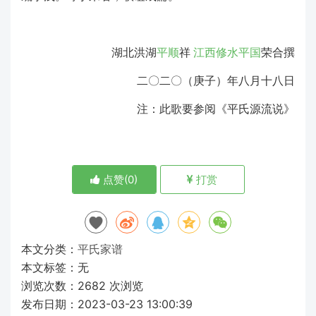
湖北洪湖
平顺
祥
江西修水
平国
荣合撰
二〇二〇（庚子）年八月十八日
注：此歌要参阅《平氏源流说》
点赞(
0
)
打赏
本文分类：
平氏家谱
本文标签：无
浏览次数：
2682
次浏览
发布日期：2023-03-23 13:00:39