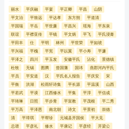
丽水
平庆融
平宴
平正卿
平昌
山阴
平文治
平致远
平达孝
东方朔
平道清
平国瑞
平岳
平世廉
平昌兴
瑶海
平东泉
联谊
平襟亚传
平镜
平文炳
平飞
平氏浸膏
平田丰
仕
平明
林州
平世荣
平如琥
平兴福
平槐
平宪
平以翼
平小寿
平濂
平泽之
四川
平玉发
安徽平氏
沾化
景德镇
杜牧
无锡
图腾
曾国藩
国讳
燕郡河内平氏
平员
平安道
汉
平氏名人报告
平庆安
宋
平衡
洪湖
松雨轩诗集
平长源
平温溪
山西
平若武
平谟
江西修水
平集
平淳
平信成
平琦琳
日照
平步青
平宣教
平茂根
平二秀
平万高
平泽恩
南北朝
诗文
平景初
崇德
清
平璋琪
平帮珍
元城县开国侯
平大见
总谱
平彦礼
修水
平康记
平彦经
开梁公