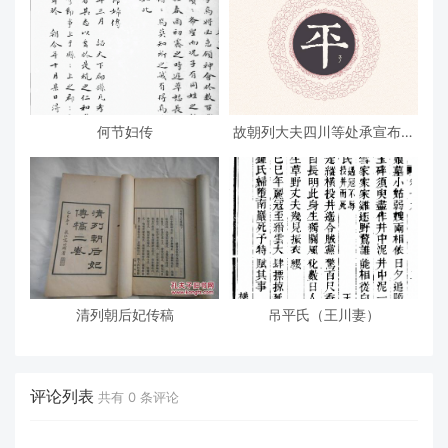
何节妇传
故朝列大夫四川等处承宣布政
使司右参议致仕朱公墓志铭
清列朝后妃传稿
吊平氏（王川妻）
评论列表
共有
0
条评论