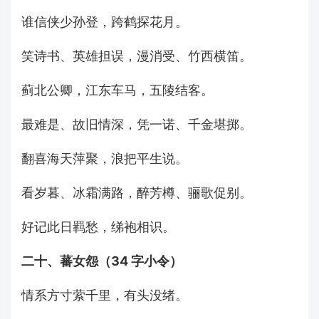
谁信侠少孙登，跨鹤探花月。
笑诗书、英雄担误，漫消受、竹西横笛。
蓟北公卿，江东车马，五陵结客。
最难是、故旧情深，凭一诺、千金堪掷。
翻喜海天萍聚，浪把平生说。
看岁暮、冰霜满路，醉芳樽、骊歌促别。
好记此日羁愁，绨袍相识。
二十、蕃女怨（34 字小令）
情系方寸萦千里，有头没绪。