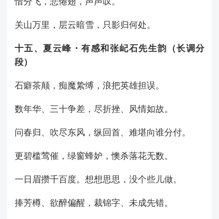
惜分飞，悲倦翅，声声叹。
关山万里，层云暗雪，只影归何处。
十五、夏云峰・有感和张屺石先生韵（长调分
段）
石癖茶颠，痴魔絷缚，浪把英雄担误。
数年华、三十争差，尽折挫、风情如故。
问春归、吹尽东风，纵回首、难堪向谁分付。
更碧槛莺催，绿窗蜂妒，懊杀落花无数。
一日眉攒千百度。想想思思，没个些儿做。
捧芳樽、欲醉偏醒，裁锦字、未成先错。