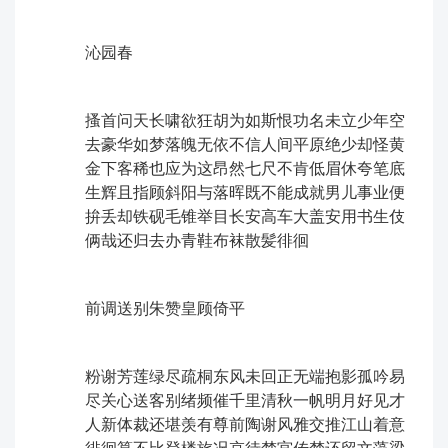
沁园春
搔首问天长啸欲狂胡为如斯恨功名未立少年空
去豪华如梦落魄无依不信人间平原绝少却怪黄
金下客稀也应为这昂然七尺不肯低眉休夸笔底
生辉且指顾斜阳与落晖既不能成就男儿事业便
拚丢却铁砚毛锥举目长安高车大盖安用书生伎
俩哉还归去办青鞋布袜散髪徘徊
前调ㅤ送别朱赞皇顾倚平
粉谢芳莲绿尽疏桐东风未回正无端抱影孤吟易
尽关心送客别绪频催千里清秋一帆明月好见才
人新体裁还堪羡有尊前陶谢风雅交推江山着意