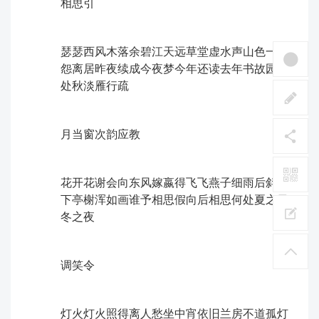
相思引
瑟瑟西风木落余碧江天远草堂虚水声山色一半
怨离居ㅤ昨夜续成今夜梦今年还读去年书故园何
处秋淡雁行疏
月当窗ㅤ次韵应教
花开花谢会向东风嫁嬴得飞飞燕子细雨后斜阳
下ㅤ亭榭浑如画谁予相思假向后相思何处夏之日
冬之夜
调笑令
灯火灯火照得离人愁坐中宵依旧兰房不道孤灯