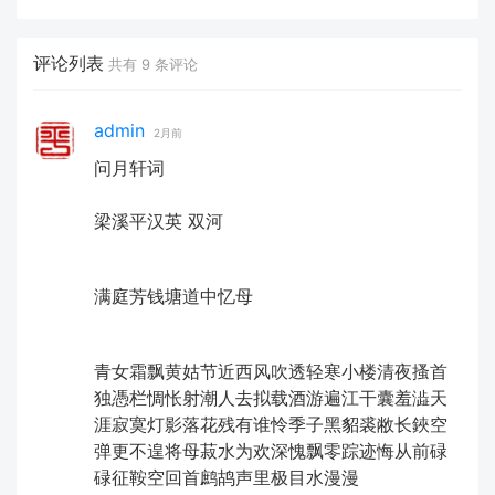
评论列表
共有
9
条评论
admin
2月前
问月轩词
梁溪ㅤ平汉英 双河ㅤ
满庭芳ㅤ钱塘道中忆母
青女霜飘黄姑节近西风吹透轻寒小楼清夜搔首
独憑栏惆怅射潮人去拟载酒游遍江干囊羞澁天
涯寂寞灯影落花残有谁怜季子黑貂裘敝长鋏空
弹更不遑将母菽水为欢深愧飘零踪迹悔从前碌
碌征鞍空回首鹧鸪声里极目水漫漫