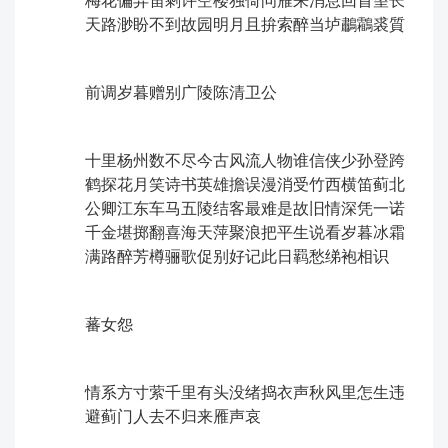
梅花偏弄笛剩许空楼独倚问雁来消息回首望长
天路渺盼不到故园明月且拚索醉当垆鷫鸘裘質
前调ㅤ岁暮赠别广陵陈清卫公
十里杨州数不尽今古风流人物谁信侠少孙登跨
鹤探花月笑诗书英雄擔误漫消受竹西横笛蓟北
公卿江东车马五陵结客ㅤ最难是故旧情深凭一诺
千金堪掷翻喜海天萍聚浪把平生说看岁暮冰霜
满路醉芳樽骊歌促别好记此日羁愁绨袍相识
蕃女怨
情系方寸萦千里有头没绪捣衣声秋风里怎生违
避蓟门人去不归来雁声哀