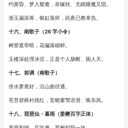
约黄昏、梦入鸳鸯，奈辗转、无眠睡魔又阻。
渐玉漏添筹，银缸落烬，此夜已教辜负。
十六、南歌子（26 字小令）
树密遮帘暗，花偏落砌鲜。
玉楼深处理冰弦，正是个人肠断、困人天。
十七、前调（南歌子）
傍水萧斋好，沿山曲径通。
苍苔碧藓衬残红，竞晓窗莺语滑、唤东风。
十八、琵琶仙・暮雨（姜夔百字正体）
暮雨和烟，尽吹遍、荒树斜阳一抹。