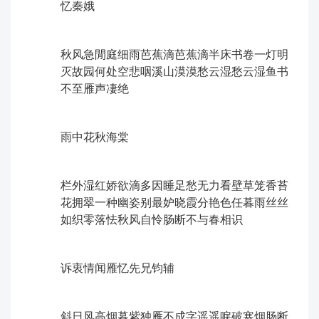
忆秦娥
秋风急閒庭细雨芭蕉滴芭蕉滴半床书卷一灯明
灭ㅤ故园何处空悲咽溪山漠漠愁云湿愁云湿鱼书
不至雁声凄绝
雨中花ㅤ秋海棠
栏外湿红娇欲滴多因睡足愁无力看壁草笼香苔
花拥翠一种幽姿别ㅤ最妒晓霞分艳色任暮雨丝丝
如织零落怯秋风自怜肠断不与春相识
诉衷情ㅤ闻雁忆先兄钧辅
斜日风高烟暮紫独雁不成字遥遥唳破寒烟肠断