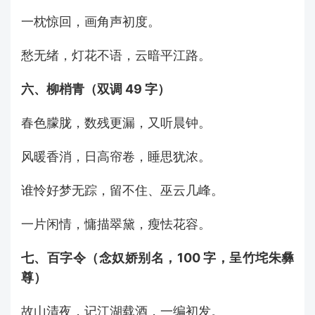
一枕惊回，画角声初度。
愁无绪，灯花不语，云暗平江路。
六、柳梢青（双调 49 字）
春色朦胧，数残更漏，又听晨钟。
风暖香消，日高帘卷，睡思犹浓。
谁怜好梦无踪，留不住、巫云几峰。
一片闲情，慵描翠黛，瘦怯花容。
七、百字令（念奴娇别名，100 字，呈竹垞朱彝
尊）
故山清夜，记江湖载酒，一编初发。