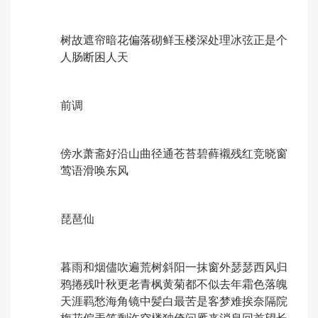
树故遮帘暗花偏落砌鲜玉楼深处理冰弦正是个
人肠断困人天
前调
傍水萧斋好沿山曲径通苍苔碧藓襯残红竞晓窗
莺语滑唤东风
琵琶仙
暮雨和烟儘吹遍荒树斜阳一抹窗外瑟瑟西风归
鸦捲残叶秋更老青枫黄菊都不似去年霜色落魄
天涯羁愁海角镜中髪白ㅤ最苦是客梦难挨奈隔院