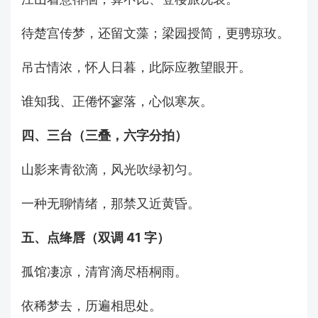
待楚宫传梦，还留文藻；梁园授简，更骋琼玫。
吊古情浓，怀人日暮，此际应教望眼开。
谁知我、正倦怀寥落，心似寒灰。
四、三台（三叠，六字分拍）
山影来青欲滴，风光吹绿初匀。
一种无聊情绪，那禁又近黄昏。
五、点绛唇（双调 41 字）
孤馆凄凉，清宵滴尽梧桐雨。
依稀梦去，历遍相思处。