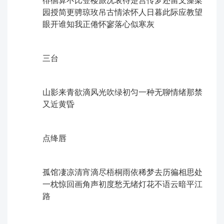
徘徊算不比登楼旅况哀待楚宫传梦还留文藻梁
园授简更骋琼玫吊古情浓怀人日暮此际应教望
眼开谁知我正倦怀寥落心似寒灰
三台
山影来青欲滴风光吹绿初匀一种无聊情绪那禁
又近黄昏
点绛唇
孤馆凄凉清宵滴尽梧桐雨依稀梦去历徧相思处ㅤ
一枕惊回画角声初度愁无绪灯花不语云暗平江
路