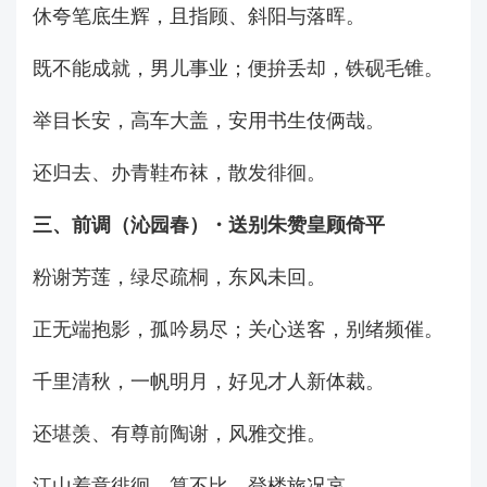
休夸笔底生辉，且指顾、斜阳与落晖。
既不能成就，男儿事业；便拚丢却，铁砚毛锥。
举目长安，高车大盖，安用书生伎俩哉。
还归去、办青鞋布袜，散发徘徊。
三、前调（沁园春）・送别朱赞皇顾倚平
粉谢芳莲，绿尽疏桐，东风未回。
正无端抱影，孤吟易尽；关心送客，别绪频催。
千里清秋，一帆明月，好见才人新体裁。
还堪羡、有尊前陶谢，风雅交推。
江山着意徘徊，算不比、登楼旅况哀。