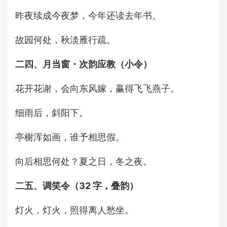
昨夜续成今夜梦，今年还读去年书。
故园何处，秋淡雁行疏。
二四、月当窗・次韵应教（小令）
花开花谢，会向东风嫁，赢得飞飞燕子。
细雨后，斜阳下。
亭榭浑如画，谁予相思假。
向后相思何处？夏之日，冬之夜。
二五、调笑令（32 字，叠韵）
灯火，灯火，照得离人愁坐。