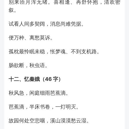
别来匝月浑无绪。喜相逢、再舒怀抱，清欢密
叙。
试看人间多契阔，消息尚难凭据。
便万种、离愁莫诉。
孤枕最怜眠未稳，怅梦魂、不到支机路。
肠欲断，秋虫语。
十二、忆秦娥（46 字）
秋风急，闲庭细雨芭蕉滴。
芭蕉滴，半床书卷，一灯明灭。
故园何处空悲咽，溪山漠漠愁云湿。