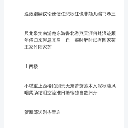
逸致翩翩议论便便任悲歌狂也非颠几编书卷三
尺龙泉笑南游楚东游鲁北游燕ㅤ天涯何处浪迹频
年倦归来聊息其肩一丘一壑时醉时眠有陶家菊
王家竹陆家莲
上西楼
不堪重上西楼怕閒愁无奈萧萧落木又深秋ㅤ凄风
咽柔肠结泪空流准日捲帘独自数归舟
贺新郎ㅤ送别岑青岩