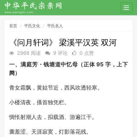
T
o
g
首页
平氏文化
平氏名人
g
l
《问月轩词》 ​梁溪ㅤ平汉英 双河ㅤ
e
n
2968 阅读
9 评论
0 点赞
a
v
一、满庭芳・钱塘道中忆母（正体 95 字，上下
i
阕）
g
a
青女霜飘，黄姑节近，西风吹透轻寒。
t
i
小楼清夜，搔首独凭栏。
o
n
惆怅射潮人去，拟载酒、游遍江干。
囊羞涩、天涯寂寞，灯影落花残。