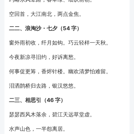
空回首，大江南北，两点金焦。
二二、浪淘沙・七夕（54 字）
窗外雨初收，纤月如钩。巧云轻样一天秋。
今夜新凉寻旧约，好诉离愁。
何事促更筹，香烬针楼。幽欢清梦怕难留。
泪洒鹊桥归去路，银汉悠悠。
二三、相思引（46 字）
瑟瑟西风木落余，碧江天远草堂虚。
水声山色，一半怨离居。