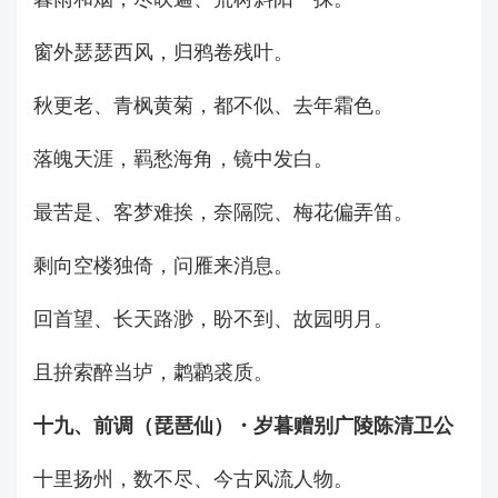
窗外瑟瑟西风，归鸦卷残叶。
秋更老、青枫黄菊，都不似、去年霜色。
落魄天涯，羁愁海角，镜中发白。
最苦是、客梦难挨，奈隔院、梅花偏弄笛。
剩向空楼独倚，问雁来消息。
回首望、长天路渺，盼不到、故园明月。
且拚索醉当垆，鹔鹴裘质。
十九、前调（琵琶仙）・岁暮赠别广陵陈清卫公
十里扬州，数不尽、今古风流人物。