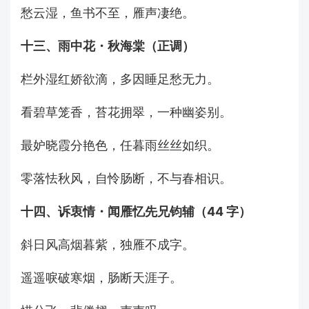
愁云湿，鱼书不至，雁声凄绝。
十三、雨中花・秋海棠（正调）
栏外湿红娇欲滴，多因睡足愁无力。
看碧草笼香，苔花拥翠，一种幽姿别。
最妒晓霞分艳色，任暮雨丝丝如织。
零落怯秋风，自怜肠断，不与春相识。
十四、诉衷情・闻雁忆先兄钧辅（44 字）
斜日风高烟暮紫，独雁不成字。
遥遥唳破寒烟，肠断天涯子。