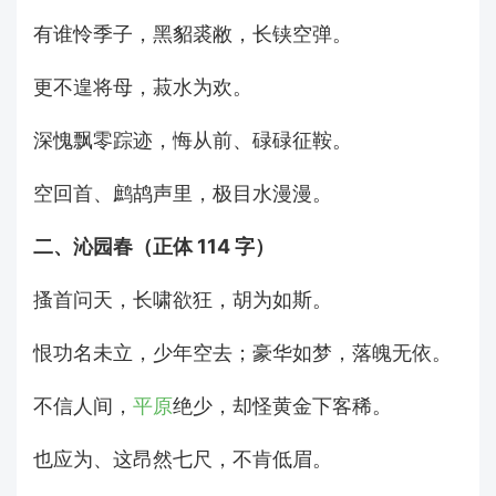
有谁怜季子，黑貂裘敝，长铗空弹。
更不遑将母，菽水为欢。
深愧飘零踪迹，悔从前、碌碌征鞍。
空回首、鹧鸪声里，极目水漫漫。
二、沁园春（正体 114 字）
搔首问天，长啸欲狂，胡为如斯。
恨功名未立，少年空去；豪华如梦，落魄无依。
不信人间，
平原
绝少，却怪黄金下客稀。
也应为、这昂然七尺，不肯低眉。