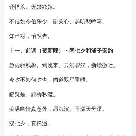
还怪杀、无媒欲嫁。
不信如今伯乐少，剧关心、起听悲鸣马。
知己对，怡然者。
十一、前调（贺新郎）・闰七夕和浦子安韵
急雨驱残暑。到晚来、云消碧汉，新蟾微吐。
今夕不知何夕也，闻道双星重晤。
翻疑是、鹊桥私渡。
美满幽情真意外，愿沉沉、玉漏天毋曙。
双七夕，真稀遇。