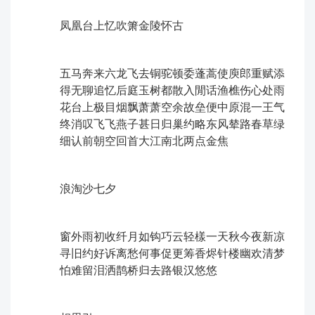
凤凰台上忆吹箫ㅤ金陵怀古
五马奔来六龙飞去铜驼顿委蓬蒿使庾郎重赋添
得无聊追忆后庭玉树都散入閒话渔樵伤心处雨
花台上极目烟飘ㅤ萧萧空余故垒便中原混一王气
终消叹飞飞燕子甚日归巢约略东风辇路春草绿
细认前朝空回首大江南北两点金焦
浪淘沙ㅤ七夕
窗外雨初收纤月如钩巧云轻樣一天秋今夜新凉
寻旧约好诉离愁ㅤ何事促更筹香烬针楼幽欢清梦
怕难留泪洒鹊桥归去路银汉悠悠