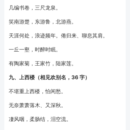
几编书卷，三尺龙泉。
笑南游楚，东游鲁，北游燕。
天涯何处，浪迹频年。倦归来、聊息其肩。
一丘一壑，时醉时眠。
有陶家菊，王家竹，陆家莲。
九、上西楼（相见欢别名，36 字）
不堪重上西楼，怕闲愁。
无奈萧萧落木、又深秋。
凄风咽，柔肠结，泪空流。