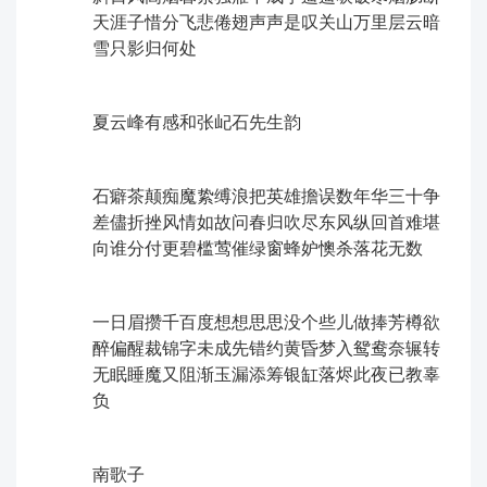
天涯子ㅤ惜分飞悲倦翅声声是叹关山万里层云暗
雪只影归何处
夏云峰ㅤ有感和张屺石先生韵
石癖茶颠痴魔絷缚浪把英雄擔误数年华三十争
差儘折挫风情如故问春归吹尽东风纵回首难堪
向谁分付更碧槛莺催绿窗蜂妒懊杀落花无数
一日眉攒千百度想想思思没个些儿做捧芳樽欲
醉偏醒裁锦字未成先错约黄昏梦入鸳鸯奈辗转
无眠睡魔又阻渐玉漏添筹银缸落烬此夜已教辜
负
南歌子