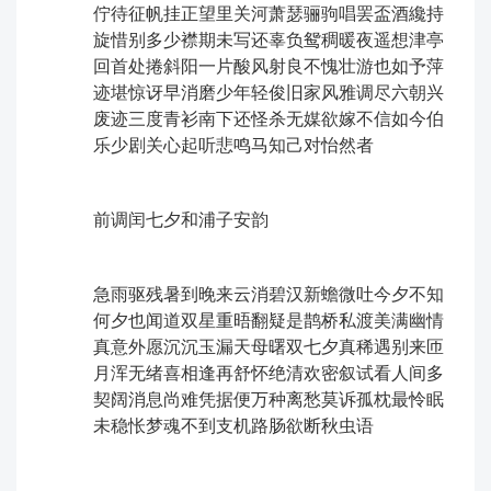
佇待征帆挂正望里关河萧瑟骊驹唱罢盃酒纔持
旋惜别多少襟期未写还辜负鸳稠暖夜遥想津亭
回首处捲斜阳一片酸风射良不愧壮游也ㅤ如予萍
迹堪惊讶早消磨少年轻俊旧家风雅调尽六朝兴
废迹三度青衫南下还怪杀无媒欲嫁不信如今伯
乐少剧关心起听悲鸣马知己对怡然者
前调ㅤ闰七夕和浦子安韵
急雨驱残暑到晚来云消碧汉新蟾微吐今夕不知
何夕也闻道双星重晤翻疑是鹊桥私渡美满幽情
真意外愿沉沉玉漏天母曙双七夕真稀遇ㅤ别来匝
月浑无绪喜相逢再舒怀绝清欢密叙试看人间多
契阔消息尚难凭据便万种离愁莫诉孤枕最怜眠
未稳怅梦魂不到支机路肠欲断秋虫语