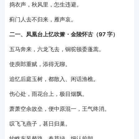
捣衣声，秋风里，怎生违避。
蓟门人去不归来，雁声哀。
二一、凤凰台上忆吹箫・金陵怀古（97 字）
五马奔来，六龙飞去，铜驼顿委蓬蒿。
使庾郎重赋，添得无聊。
追忆后庭玉树，都散入、闲话渔樵。
伤心处，雨花台上，极目烟飘。
萧萧空余故垒，便中原混一，王气终消。
叹飞飞燕子，甚日归巢。
约略东风辇路，春草绿、细认前朝。