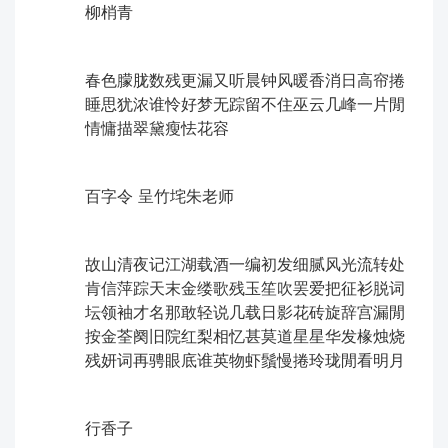
柳梢青
春色朦胧数残更漏又听晨钟风暖香消日高帘捲
睡思犹浓ㅤ谁怜好梦无踪留不住巫云几峰一片閒
情慵描翠黛瘦怯花容
百字令 呈竹垞朱老师
故山清夜记江湖载酒一编初发细腻风光流转处
肯信萍踪天末金缕歌残玉笙吹罢爱把征衫脱词
坛领袖才名那敢轻说ㅤ几载日影花砖旋辞宫漏閒
按金荃阕旧院红梨相忆甚莫道星星华发椽烛烧
残妍词再骋眼底谁英物虾鬚慢捲玲珑閒看明月
行香子