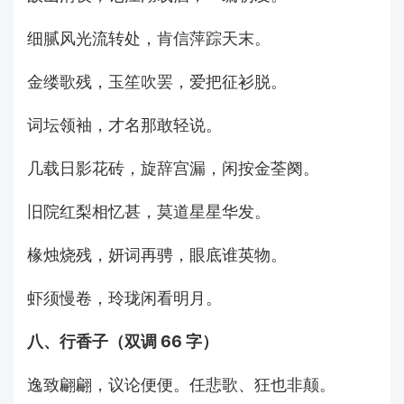
细腻风光流转处，肯信萍踪天末。
金缕歌残，玉笙吹罢，爱把征衫脱。
词坛领袖，才名那敢轻说。
几载日影花砖，旋辞宫漏，闲按金荃阕。
旧院红梨相忆甚，莫道星星华发。
椽烛烧残，妍词再骋，眼底谁英物。
虾须慢卷，玲珑闲看明月。
八、行香子（双调 66 字）
逸致翩翩，议论便便。任悲歌、狂也非颠。