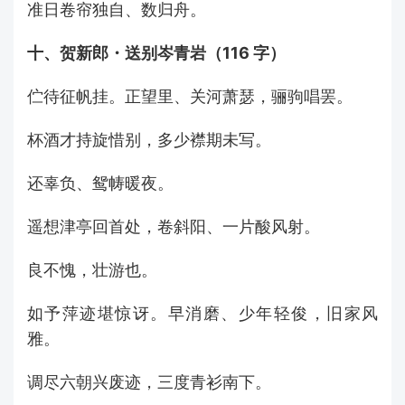
准日卷帘独自、数归舟。
十、贺新郎・送别岑青岩（116 字）
伫待征帆挂。正望里、关河萧瑟，骊驹唱罢。
杯酒才持旋惜别，多少襟期未写。
还辜负、鸳帱暖夜。
遥想津亭回首处，卷斜阳、一片酸风射。
良不愧，壮游也。
如予萍迹堪惊讶。早消磨、少年轻俊，旧家风
雅。
调尽六朝兴废迹，三度青衫南下。