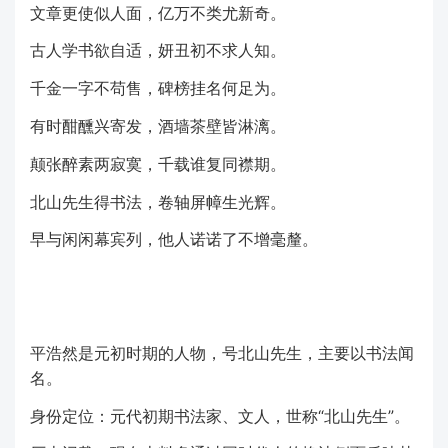
文章更使似人面，亿万不类尤新奇。
古人学书欲自适，妍丑初不求人知。
千金一字不苟售，碑榜挂名何足为。
有时酣醺兴寄发，酒墙茶壁皆淋漓。
颠张醉素两寂寞，千载谁复同襟期。
北山先生得书法，卷轴屏幛生光辉。
早与闲闲幕宾列，他人诺诺了不增毫釐。
平浩然是‌元初‌时期的人物，号‌北山先生‌，主要以‌书法‌闻
名。
‌身份定位‌：元代初期书法家、文人，世称“北山先生”。