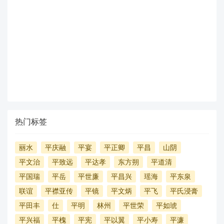
热门标签
丽水
平庆融
平宴
平正卿
平昌
山阴
平文治
平致远
平达孝
东方朔
平道清
平国瑞
平岳
平世廉
平昌兴
瑶海
平东泉
联谊
平襟亚传
平镜
平文炳
平飞
平氏浸膏
平田丰
仕
平明
林州
平世荣
平如琥
平兴福
平槐
平宪
平以翼
平小寿
平濂