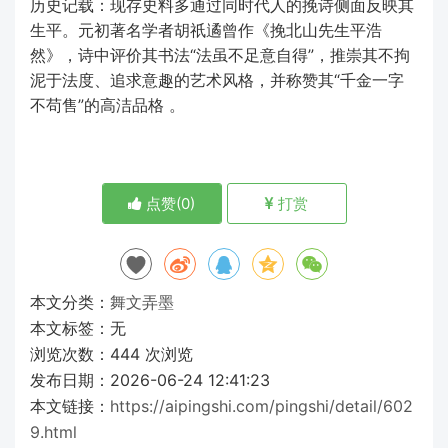
‌历史记载‌：现存史料多通过同时代人的挽诗侧面反映其
生平。元初著名学者‌胡祇遹‌曾作《挽北山先生平浩
然》，诗中评价其书法“法虽不足意自得”，推崇其不拘
泥于法度、追求意趣的艺术风格，并称赞其“千金一字
不苟售”的高洁品格 。
点赞(
0
)
打赏
本文分类：
舞文弄墨
本文标签：无
浏览次数：
444
次浏览
发布日期：2026-06-24 12:41:23
本文链接：
https://aipingshi.com/pingshi/detail/602
9.html