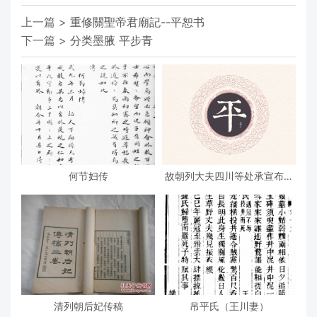
上一篇 >
重修關聖帝君廟記--平恕书
下一篇 >
分类墨腋 平步青
何节妇传
故朝列大夫四川等处承宣布政
使司右参议致仕朱公墓志铭
清列朝后妃传稿
吊平氏（王川妻）