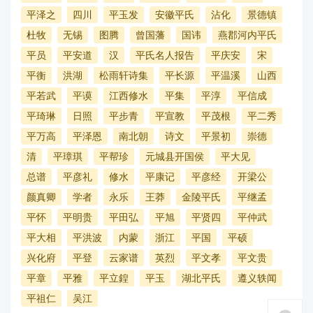
平泽之
四川
平玉发
安徽平氏
沾化
景德镇
杜牧
无锡
图腾
曾国藩
国讳
燕郡河内平氏
平员
平安道
汉
平氏名人报告
平庆安
宋
平衡
洪湖
松雨轩诗集
平长源
平温溪
山西
平若武
平谟
江西修水
平集
平淳
平信成
平琦琳
日照
平步青
平宣教
平茂根
平二秀
平万高
平泽恩
南北朝
诗文
平景初
崇德
清
平璋琪
平帮珍
元城县开国侯
平大见
总谱
平彦礼
修水
平康记
平彦经
开梁公
颜真卿
学者
永乐
王莽
金陵平氏
平继孟
平怀
平明贵
平田弘
平旭
平贤四
平仲武
平大相
平洪波
内蒙
浙江
平国
平硕
兴化府
平登
云家谱
英烈
平文孝
平文贵
平章
平雅
平立鍠
平玉
湖北平氏
遵义轶闻
平祖仁
吴江