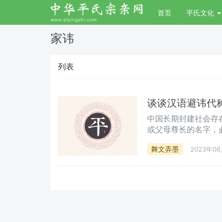
首页
平氏文化
家讳
列表
谈谈汉语避讳代
中国长期封建社会存
或父母尊长的名字，
了皇帝的讳，就会招
舞文弄墨
2023年0
朝至唐宋而达到高峰
地名以及事物名不少