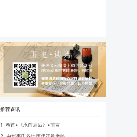
推荐资讯
1
卷首•《承前启后》•前言
2
中华平氏各地历代迁徙考略