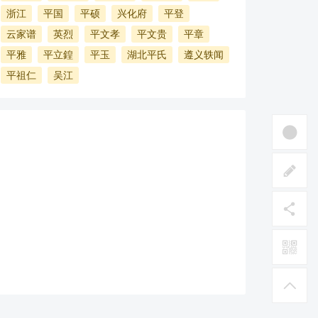
浙江
平国
平硕
兴化府
平登
云家谱
英烈
平文孝
平文贵
平章
平雅
平立鍠
平玉
湖北平氏
遵义轶闻
平祖仁
吴江