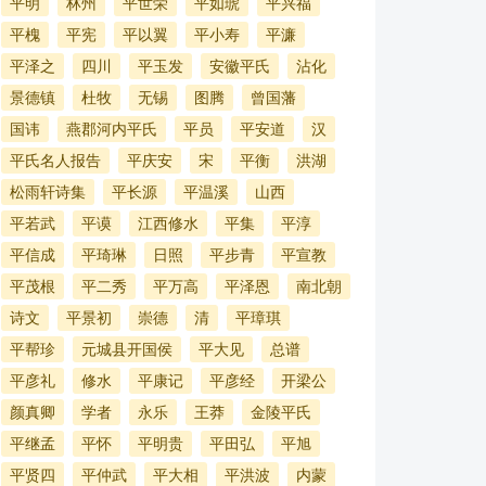
平明
林州
平世荣
平如琥
平兴福
平槐
平宪
平以翼
平小寿
平濂
平泽之
四川
平玉发
安徽平氏
沾化
景德镇
杜牧
无锡
图腾
曾国藩
国讳
燕郡河内平氏
平员
平安道
汉
平氏名人报告
平庆安
宋
平衡
洪湖
松雨轩诗集
平长源
平温溪
山西
平若武
平谟
江西修水
平集
平淳
平信成
平琦琳
日照
平步青
平宣教
平茂根
平二秀
平万高
平泽恩
南北朝
诗文
平景初
崇德
清
平璋琪
平帮珍
元城县开国侯
平大见
总谱
平彦礼
修水
平康记
平彦经
开梁公
颜真卿
学者
永乐
王莽
金陵平氏
平继孟
平怀
平明贵
平田弘
平旭
平贤四
平仲武
平大相
平洪波
内蒙