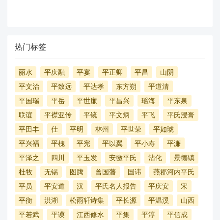
热门标签
丽水
平庆融
平宴
平正卿
平昌
山阴
平文治
平致远
平达孝
东方朔
平道清
平国瑞
平岳
平世廉
平昌兴
瑶海
平东泉
联谊
平襟亚传
平镜
平文炳
平飞
平氏浸膏
平田丰
仕
平明
林州
平世荣
平如琥
平兴福
平槐
平宪
平以翼
平小寿
平濂
平泽之
四川
平玉发
安徽平氏
沾化
景德镇
杜牧
无锡
图腾
曾国藩
国讳
燕郡河内平氏
平员
平安道
汉
平氏名人报告
平庆安
宋
平衡
洪湖
松雨轩诗集
平长源
平温溪
山西
平若武
平谟
江西修水
平集
平淳
平信成