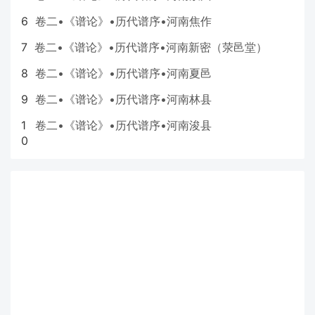
6
卷二•《谱论》•历代谱序•河南焦作
7
卷二•《谱论》•历代谱序•河南新密（荥邑堂）
8
卷二•《谱论》•历代谱序•河南夏邑
9
卷二•《谱论》•历代谱序•河南林县
1
卷二•《谱论》•历代谱序•河南浚县
0