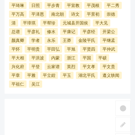
平琦琳
日照
平步青
平宣教
平茂根
平二秀
平万高
平泽恩
南北朝
诗文
平景初
崇德
清
平璋琪
平帮珍
元城县开国侯
平大见
总谱
平彦礼
修水
平康记
平彦经
开梁公
颜真卿
学者
永乐
王莽
金陵平氏
平继孟
平怀
平明贵
平田弘
平旭
平贤四
平仲武
平大相
平洪波
内蒙
浙江
平国
平硕
兴化府
平登
云家谱
英烈
平文孝
平文贵
平章
平雅
平立鍠
平玉
湖北平氏
遵义轶闻
平祖仁
吴江