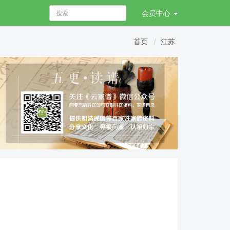
会员
中心
首页
江苏