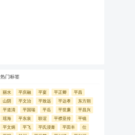
热门标签
丽水
平庆融
平宴
平正卿
平昌
山阴
平文治
平致远
平达孝
东方朔
平道清
平国瑞
平岳
平世廉
平昌兴
瑶海
平东泉
联谊
平襟亚传
平镜
平文炳
平飞
平氏浸膏
平田丰
仕