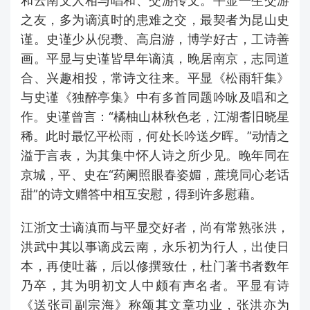
和云南文人相与唱和、交游传文。平显一生交游
之友，多为谪滇时的患难之交，最契者为昆山史
谨。史谨少从倪瓒、高启游，博学好古，工诗善
画。平显与史谨皆早年谪滇，晚居南京，志同道
合、兴趣相投，常诗文往来。平显《松雨轩集》
与史谨《独醉亭集》中有多首同题吟咏及唱和之
作。史谨曾言：“橘柚山林秋色老，江湖耆旧晓星
稀。此时最忆平松雨，何处长吟送夕晖。”动情之
溢于言表，为其集中怀人诗之所少见。晚年同在
京城，平、史在“药阑照眼春姿媚，蔗境同心老话
甜”的诗文赠答中相互安慰，得到许多慰藉。
江浙文士谪滇而与平显交好者，尚有常熟张洪，
洪武中其以事谪戍云南，永乐初为行人，出使日
本，再使吐蕃，后以修撰致仕，杜门著书者数年
乃卒，其为明初文人中颇有声名者。平显有诗
《送张司副宗海》称颂其文章功业，张洪亦为