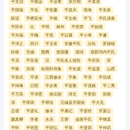
平文治
平致远
平达孝
东方朔
平道清
平国瑞
平岳
平世廉
平昌兴
瑶海
平东泉
联谊
平襟亚传
平镜
平文炳
平飞
平氏浸膏
平田丰
仕
平明
林州
平世荣
平如琥
平兴福
平槐
平宪
平以翼
平小寿
平濂
平泽之
四川
平玉发
安徽平氏
沾化
景德镇
杜牧
无锡
图腾
曾国藩
国讳
燕郡河内平氏
平员
平安道
汉
平氏名人报告
平庆安
宋
平衡
洪湖
松雨轩诗集
平长源
平温溪
山西
平若武
平谟
江西修水
平集
平淳
平信成
平琦琳
日照
平步青
平宣教
平茂根
平二秀
平万高
平泽恩
南北朝
诗文
平景初
崇德
清
平璋琪
平帮珍
元城县开国侯
平大见
总谱
平彦礼
修水
平康记
平彦经
开梁公
颜真卿
学者
永乐
王莽
金陵平氏
平继孟
平怀
平明贵
平田弘
平旭
平贤四
平仲武