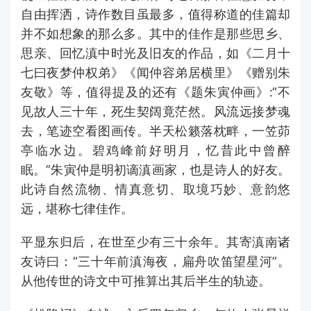
自由挥洒，诗作数目虽最多，值得称道的佳篇却
并不如想象的那么多。其中的佳作是那些思乡、
思亲、回忆滇中时光及旧友的作品，如《二月十
七曰夜梦仲权弟》《闻仲容弟居横里》《赠别朱
友敬》等，值得提及的还有《题朱寅仲画》:“不
见故人三十年，死生契阔竟茫然。风流远接梦魂
去，笔迹空看图画传。半天松籁落枕畔，一笠茆
亭临水边。碧鸡峰前好明月，忆昔此中曾醉
眠。”朱寅仲是明初谪滇画家，也是诗人的好友。
此诗自然流物、情真意切、取境巧妙、意韵悠
远，堪称七律佳作。
平显东归后，在世至少有三十余年。其寄滇南诸
友诗曰：“三十年前滇海夜，扁舟吹笛望星河”。
从他传世的诗文中可推算出其后半生的轨迹。