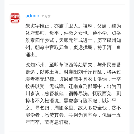
admin
11月前
朱贞字惟正，亦旗手卫人。祖琳，父皞，继为
沐府塾师。母平，仲微之女也。通小学。贞举
景泰四年乡试，天顺元年成进士，历至磁州知
州。朝命中官取异鱼，贞虑扰民，祷于河，鱼
涌出。
攺知邓州。至即革陜西等处驿夫，与州民更番
走递，以苏土著。时襄阳刘千斤作乱，将兵过
境者率无纪律。贞夙戒儒生具衣巾供饷，士卒
按辔以受，无或哗。迁南京刑部郎中，出为四
川参议，总督粮储，宿弊尽洗。抚驭西羌，剽
掠者不入松潘境。黑虎寨恃险不服，以计平
之。寻乞归，周恤乡里。故人多贷金钱，贫不
能偿者，悉焚其劵。尝创为真率会，优游十五
年而卒。著有息轩稿。