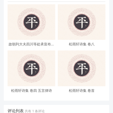
故朝列大夫四川等处承宣布政
松雨轩诗集 卷八
使司右参议致仕朱公墓志铭
松雨轩诗集 卷四 五言律诗
松雨轩诗集 卷首
评论列表
共有
1
条评论