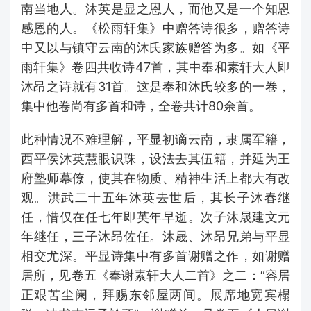
南当地人。沐英是显之恩人，而他又是一个知恩
感恩的人。《松雨轩集》中赠答诗很多，赠答诗
中又以与镇守云南的沐氏家族赠答为多。如《平
雨轩集》卷四共收诗47首，其中奉和素轩大人即
沐昂之诗就有31首。这是奉和沐氏较多的一卷，
集中他卷尚有多首和诗，全卷共计80余首。
此种情况不难理解，平显初谪云南，隶属军籍，
西平侯沐英慧眼识珠，设法去其伍籍，并延为王
府塾师幕僚，使其在物质、精神生活上都大有改
观。洪武二十五年沐英去世后，其长子沐春继
任，惜仅在任七年即英年早逝。次子沐晟建文元
年继任，三子沐昂佐任。沐晟、沐昂兄弟与平显
相交尤深。平显诗集中有多首谢赠之作，如谢赠
居所，见卷五《奉谢素轩大人二首》之二：“容居
正艰苦尘阑，拜赐东邻屋两间。展席地宽宾榻