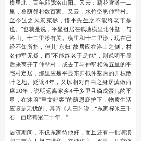
横里北，百年邱陇洛山阳。又云：藕花官漾十二
里，桑荫邻村数百家。又云：水竹空思仲墅村。
至今过之风景宛然，惜乎先生之不能终老于是
也。”也就是说，平显祖居在钱塘横里北仲墅，与
洛山、十二里漾有关。横里和十二里漾，现在已
经不知所指，但其“东归”故居应在洛山之侧，村
名仲墅无疑，而“不能终老于是也”，则说明平显
后来离开了仲墅村，或去了与仲墅相隔五里的平
宅村定居，那里应是平显东归抵仲墅后的开枝散
叶之地。贬谪4年，又以相对自由之身居滇做西
席20年，说明远离家乡4千多里且谪戍蛮荒的平
显，在沐府“重文好客”的荫恩庇护下，物质生活
应该是无忧的，其诗《人曰》说：“东家禄米三千
石，西席膏粱二十年。”
居滇期间，不仅东家待他好，而且还有一批谪滇