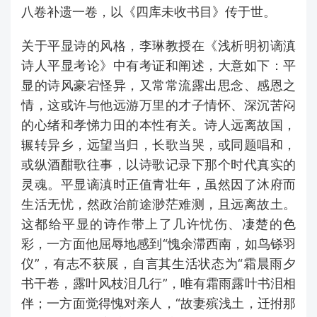
八卷补遗一卷，以《四库未收书目》传于世。
关于平显诗的风格，李琳教授在《浅析明初谪滇
诗人平显考论》中有考证和阐述，大意如下：平
显的诗风豪宕怪异，又常常流露出思念、感恩之
情，这或许与他远游万里的才子情怀、深沉苦闷
的心绪和孝悌力田的本性有关。诗人远离故国，
辗转异乡，远望当归，长歌当哭，或同题唱和，
或纵酒酣歌往事，以诗歌记录下那个时代真实的
灵魂。平显谪滇时正值青壮年，虽然因了沐府而
生活无忧，然政治前途渺茫难测，且远离故土。
这都给平显的诗作带上了几许忧伤、凄楚的色
彩，一方面他屈辱地感到“愧余滞西南，如鸟铩羽
仪”，有志不获展，自言其生活状态为“霜晨雨夕
书干卷，露叶风枝泪几行”，唯有霜雨露叶书泪相
伴；一方面觉得愧对亲人，“故妻殡浅土，迁拊那