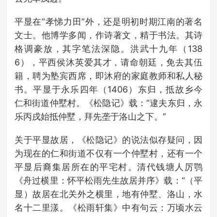
平显在“孝悌力田”外，还是明初时期江南的著名
文士。他博学多闻，作诗著文，精于书法。其诗
格调豪放，其字笔法深隐。洪武十九年（138
6），平西侯沐英爱其才，请命朝廷，免去其伍
籍，聘为塾宾西席，即沐府的家庭教师和私人秘
书。平显于永乐四年（1406）东归，抵故乡今
仁和街道仲墅村。《松隐记》载：“逮夫东归，永
乐丙戌始抵仲墅，拜先垄于洛山之下。”
关于平显故居，《松隐记》的说法似存疑问，因
为现在的仁和街道不仅有一个仲墅村，还有一个
平显后裔集居所在的平宅村。清代钱塘人厉鹗
《舟过横里：怀平松雨先生故居并序》载：“（平
显）故居在北关外之横里，地有仲墅、洛山，水
名十二里漾。《松雨轩集》中有句云：万顷水云