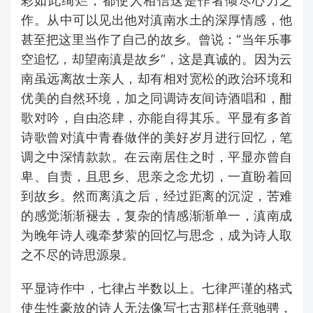
彩如此绚烂，都使人相信这是作者倾尽心力之
作。从中可以见出他对滇南水土的深厚情感，他
甚至把这里当作了自己的故乡。曾说：“当年乐事
空追忆，却望南滇是故乡”，这是真诚的。因为云
南虽远离故士亲人，却有相对宽松的政治环境和
优美的自然环境，加之同调诗友间诗酒唱和，酣
歌对吟，自由恣肆，亦能自得其乐。平显有多首
诗歌曾对滇中青春做伴的美好岁月进行回忆，笔
调之中深情款款。在云南居住之时，平显亦曾自
卑、自责，且思乡、思亲之念尤切，一直盼着回
到故乡。然而离滇之后，经过距离的沉淀，苦难
的感觉渐渐褪去，复杂的情感渐渐单一，滇南成
为晚年诗人魂牵梦萦的回忆与思念，成为诗人取
之不尽的诗思源泉。
平显诗作中，七律占半数以上。七律严谨的格式
使生性豪放的诗人无法像写七古那样任意驰骋，