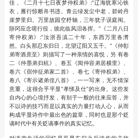
佳，《二月十七日夜梦仲权弟》:“辽海犹寒沁铁
衣，雁行惊断帛书违。青云绿发尘中老，碧岭丹
崖梦里归。万里故园空杼轴，三年犹子误庭闱。
陟冈应念嗟行役，彼此临风泪各挥。”《二月八日
寄仲权弟》:“汝浙吾滇二十年，东西万里各潸
然。白头那忍东归日，北望辽阳又五千。”《仲彰
弟寄酒蔗至》则描写了一种亲情的喜悦，另 有卷
二《仲墨弟归杭》、卷五《闻仲容弟居横里》、
卷六《宿仲征弟家二首》、卷七《寄仲权弟》、
卷八《寄示诸弟侄八首》，一一写来，无不情深
意重，这很合乎平显“孝悌及仕”的出身。这些发
自内心的心境抒发，有别于一般的往来应答，并
不以诗的技巧而是以真实的力量打动人心，从而
构成平显诗作中最出色的篇章，同时也是那个贬
谪时代中有关贬谪事件的真实记忆。