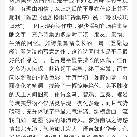
对滇南生活的回忆是平显东归之后诗作的主旋
律。有理由相信，东归之后的平显在仕途上并不
顺利（陈霆《重刻松雨轩诗集序》说：“晚以校职
归老”），因为现存诗作中，很少看到官场往来应
酬文字，充斥诗集的多是对于滇中朋友、景物、
生活的回忆。如诗集篇幅最长的一篇《登聚远
楼》即为滇南写意之作，这首诗同时也是平显最
好的作品之一。七古是平显最擅长的体裁，佳作
之多为人惊叹，此诗起于实事，终于实景，而中
间以梦游的神话色彩，半真半幻，如醉如梦，奇
丽变化的笔调，描绘了一幅惊艳绝伦、美不胜收
的天上人间图景，使得金马、碧鸡、玉案、螺岩
等现实景物不仅活灵活现、变化多端，而且气势
磅礴，充分体现了平显元气淋漓、纵横盘曲、流
转自如、笔墨飞舞的雄沛诗风。梦游南滇之诗感
情如此充沛，气势如此宏大，语言如此华美，色