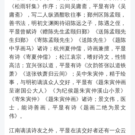
《松雨轩集》作序；云间吴庸斋，平显有诗《吴
庸斋》，写二人纵酒酣歌往事；鄞州区陈孟颐，
善书法，明初文渊阁待诏陈远之子，陈遇之侄，
平显曾赋诗《赠陈先生孟颐归鄞》《送陈孟颐先
生归鄞》《寄陈孟颐先生》《送陈先生》《题陈
中孚画马》诸诗；杭州夏仲儒，诗画兼擅，平显
有诗《寄夏仲儒》；松江袁宗，嗜好诗文，性情
高洁；宜兴张以道，平显有诗《次韵答张以道铁
萧》《送张铁萧归云间》；吴中朱寅仲，精于绘
事，与明初谪滇众人交好，平显有《题朱寅仲画
呈谢国公大人》《为纪侯题朱寅仲溪山小景》
《寄朱寅仲》《题朱寅仲画》诸诗；景文伟，医
士，能诗善画，平显有诗《题画二绝为景文
伟》。
江南谪滇诗友之外，平显在滇交好者还有一众云