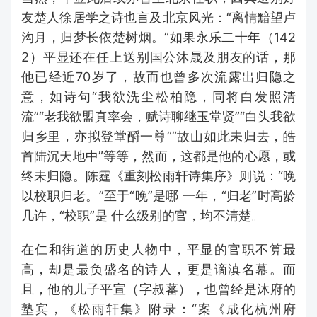
友楚人徐居学之诗也言及北京风光：“离情黯望卢
沟月，归梦长依楚树烟。”如果永乐二十年（142
2）平显还在任上送别国公沐晟及朋友的话，那
他已经近70岁了，故而也曾多次流露出归隐之
意，如诗句“我欲洗尘松柏隐，同将白发照清
流”“老我欲盟真率会，赋诗聊继玉堂贤”“白头我欲
归乡里，亦拟登堂酹一尊”“故山如此未归去，皓
首陆沉天地中”等等，然而，这都是他的心愿，或
终未归隐。陈霆《重刻松雨轩诗集序》则说：“晚
以校职归老。”至于“晚”是哪 一年，“归老”时高龄
几许，“校职”是 什么级别的官，均不清楚。
在仁和街道的历史人物中，平显的官职不算最
高，却是最负盛名的诗人，更是谪滇名幕。而
且，他的儿子平宣（字叔蕃），也曾经是沐府的
塾宾，《松雨轩集》附录：“案《成化杭州府