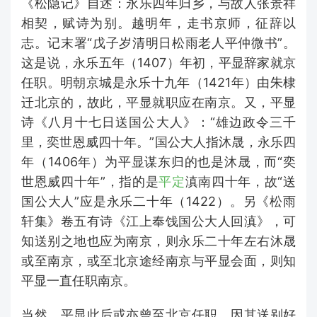
《松隐记》自述：永乐四年归乡，与故人张景祥
相契，赋诗为别。越明年，走书京师，征辞以
志。记末署“戊子岁清明日松雨老人平仲微书”。
这是说，永乐五年（1407）年初，平显辞家就京
任职。明朝京城是永乐十九年（1421年）由朱棣
迁北京的，故此，平显就职应在南京。又，平显
诗《八月十七日送国公大人》：“雄边政令三千
里，奕世恩威四十年。”国公大人指沐晟，永乐四
年（1406年）为平显谋东归的也是沐晟，而“奕
世恩威四十年”，指的是
平定
滇南四十年，故“送
国公大人”应是永乐二十年（1422）。另《松雨
轩集》卷五有诗《江上奉饯国公大人回滇》，可
知送别之地也应为南京，则永乐二十年左右沐晟
或至南京，或至北京途经南京与平显会面，则知
平显一直任职南京。
当然，平显此后或亦曾至北京任职，因其送别好