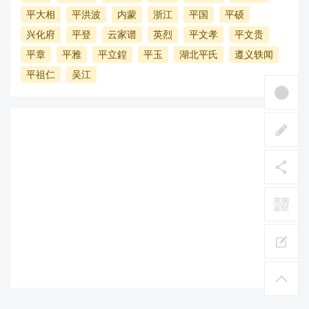
平大相
平洪波
内蒙
浙江
平国
平硕
兴化府
平登
云家谱
英烈
平文孝
平文贵
平章
平雅
平立鍠
平玉
湖北平氏
遵义轶闻
平祖仁
吴江