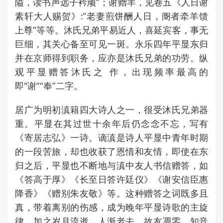
隘，读书声远子衿顽”；谢赠羊，见卷五《人日谢
素轩大人赐贺》:“老妻煎饼酬人日，阍者牵羊馈
上尊”等等。沐氏兄弟平易近人，喜延宾客，事无
巨细，其关心备至可见一斑。永乐四年平显东归
并在京师得到职务，应亦是沐氏兄弟的功劳。纵
观平显赠答沐氏之 作，出现频率最高的
即“谢”“奉”二字。
居广为明初滇籍四大诗人之一，很受沐氏兄弟器
重。平显在其过世十余年后仍念念不忘，写有
《寄居志弘》一诗。谪滇是诗人平显中青年时期
的一段苦旅，却也收获了恩情和友情，即使在东
归之后，平显也不断地与滇中友人书信赠答，如
《答高于厚》《长至日答许廷仪》《谢安信臣惠
降香》《赠别朱友敬》等。这种赠答之词既多且
真，带着离别的伤感，成为晚年平显诗歌的主旋
律。加之岁月流逝，人渐老去，故友凋零，知音