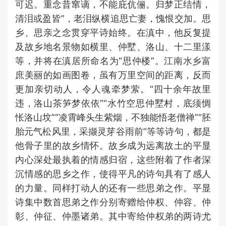
可迟。重念昔窜谪，不能庇伉俪。归梦正结情，
清泪或盈皆”，老泪纵横追思亡妻，愧恨交加。思
乡、思亲之念贯穿平诗始终。在滇中，他反复提
及故乡地名景物如横里、仲墅、洛山、十二里漾
等，并将在滇居所命名为“思仲楼”。江南水乡富
庶美丽的如画图卷，虽有万里空间的距离，反而
更加亲切动人，令人魂牵梦萦。“四十余年故里
违，洛山茶笋梦依依”“水竹空思仲墅村，底须惆
怅洛山坟”“凌霄峰头生紫烟，不独能悟老僧禅”“胚
胎元气松风里，采撷灵芽谷雨前”等等诗句，都是
他骨子里的故乡情怀。故乡成为远离故土的平显
内心深处最执着的情感归宿，这些附着了作者深
沉情感的思乡之作，使得平凡的诗句具有了感人
的力量。同样打动人的还有一些思弟之作。平显
诗集中数首思弟之作分别寄赠给仲权、仲容、仲
彰、仲征、仲墨诸弟。其中寄给仲权弟的两诗尤