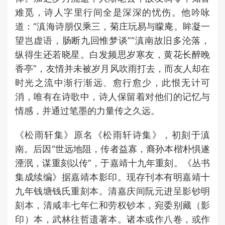
难觅，诗人字里行间全是深深的忧伤。他吟咏
道：“滇海诗朋仅乘三，菊庄玩易与矇庵。眸凝一
望岂虚语，肠断九回惟梦谈”“滇南故旧多沦落，
纵得生还若晓星。白发频思岁寒友，黄花长醉晚
香亭”，友情并未被岁月风吹雨打去，而友人却在
时光之流中渐行渐远、愈行愈少，此恨无计可
消，唯有在诗歌中，诗人保留着对他们的记忆与
情感，并通过笔墨的力量传之久远。
《松雨轩集》原名《松雨轩诗集》，初刻于滇
南。后因“世远地阻，传者益寡，裔孙本楷朴惧遂
湮泯，谋重刻以传”，于嘉靖十九年重刻。《丛书
集成续编》据嘉靖本影印。现存刊本有明嘉靖十
九年钱塘钱氏重刻本。清嘉庆间阮元进呈影钞明
刻本，清咸丰七年仁和劳权钞本，宛委别藏（影
印）本，武林往哲遗著本。诸本或作八卷，或作