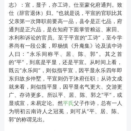
志》：宣，显子，亦工诗。仕至蒙化府通判。致
仕（辞官退休）归。”也就是说，平宣的官职比其
父亲第一次降职前要高一品，县令是正七品，府
通判是正六品，是在知府下面掌管粮运、家田、
水利和诉讼的官员。至于平宣的“工诗”，至今学
界尚有一段公案，即杨慎《升庵集》论及滇中诗
人曰：“永乐间称平、居、陈、郭”。其之首
的“平”，到底是平显，还是平宣。从时间上看，
既云“永乐间”，则似指平宣，因平显永乐四年即
东归故乡仲墅，平宣则仍于沐府任职；从诗文成
就来看，则似指平显，因平显名气更大、交游更
广、存诗更多。所以平、居、陈、郭之“平”，或
显或宣，未易定论。然
平氏
父子作诗，总有一人
为明初云南诗人之冠冕，则可从“平、居、陈、
郭”的称谓见出。