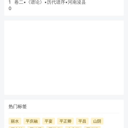
1
卷二•《谱论》•历代谱序•河南浚县
0
热门标签
丽水
平庆融
平宴
平正卿
平昌
山阴