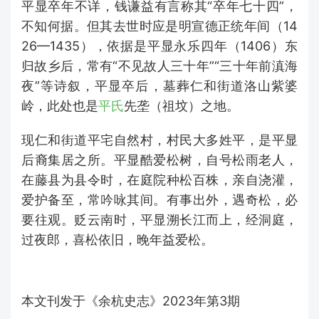
平显卒年不详，钱谦益有言称其“卒年七十四”，
不知何据。但其去世时应是明宣德正统年间（14
26—1435），依据是平显永乐四年（1406）东
归故乡后，常有“不见故人三十年”“三十年前滇海
夜”等诗叙，平显卒后，墓葬仁和街道洛山紫婆
岭，此处也是
平氏
先垄（祖坟）之地。
现仁和街道平宅自然村，村民大多姓平，是平显
后裔集居之所。平显酷爱松树，自号松雨老人，
在藤县为县令时，在庭院种松百株，亲自浇灌，
爱护备至，常吟咏其间。有事出外，遇奇松，必
要往观。贬云南时，平显溯长江而上，经洞庭，
过夜郎，喜松依旧，晚年益爱松。
本文刊发于《余杭史志》2023年第3期