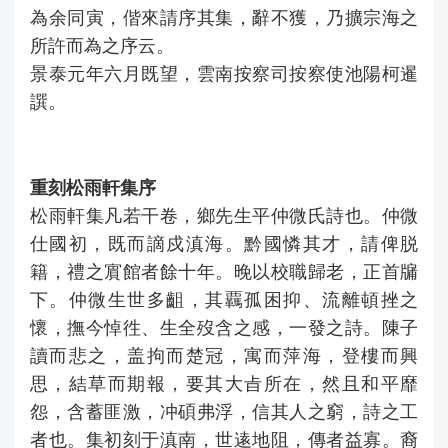
為余同寅，偕來請序其集，辭不獲，乃擴宗海之
所許而為之序云。
景泰元年六月既望，雲南按察司按察使池陽柯暹
譔。
重刻松雨軒集序
松雨軒集凡若干卷，鄉先生平仲微氏詩也。仲微
仕國初，既而謫戍滇海。黔國憐其才，請俾脱
籍，禮之賔館者餘十年。晚以校職歸老，正首牖
下。仲微生世多齟，其覊孤困抑、流離頓挫之
懷，撫今悼徃、生全歿含之感，一發之詩。陳子
讀而悲之，盖拘而楚冠，寓而萍海，登樓而興
思，結草而期報，要其大㫖所在，然且和平靡
怨，含蓄匪激，冲碩弗浮，信其人之窮，詩之工
者也。集初刻于滇南，世逺地阻，傳者益寡。裔