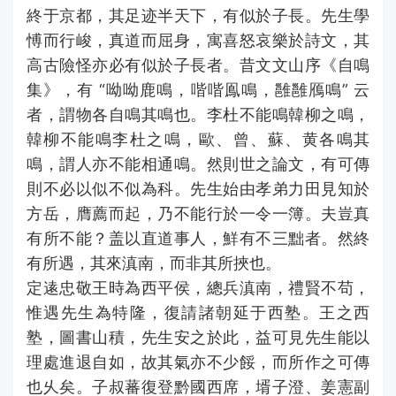
終于京都，其足迹半天下，有似於子長。先生學
愽而行峻，真道而屈身，寓喜怒哀樂於詩文，其
高古險怪亦必有似於子長者。昔文文山序《自鳴
集》，有 “呦呦鹿鳴，喈喈鳯鳴，雝雝鴈鳴” 云
者，謂物各自鳴其鳴也。李杜不能鳴韓柳之鳴，
韓柳不能鳴李杜之鳴，歐、曾、蘇、黄各鳴其
鳴，謂人亦不能相通鳴。然則世之論文，有可傳
則不必以似不似為科。先生始由孝弟力田見知於
方岳，膺薦而起，乃不能行於一令一簿。夫豈真
有所不能？盖以直道事人，鮮有不三黜者。然終
有所遇，其來滇南，而非其所挾也。
定逺忠敬王時為西平侯，總兵滇南，禮賢不苟，
惟遇先生為特隆，復請諸朝延于西塾。王之西
塾，圖書山積，先生安之於此，益可見先生能以
理處進退自如，故其氣亦不少餒，而所作之可傳
也乆矣。子叔蕃復登黔國西席，壻子澄、姜憲副