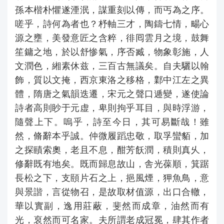
孫本楷朴懼遂湮泯，謀重刻以傳，而丐為之序。
嗟乎，詩何為者也？杼軸三才，陶鑄七情，畼心
源之壅，美發意匠之含粹，徘囘雲月之境，鼓舞
笙鏞之地，於以舒惨氣，序否臧，物象彰施，人
文潤色，緗素休兹，三百古無議矣。自夫驪以翰
飾，質以文掩，西京東洛之移格，鄴中江左之異
體，隋唐之氣韻迭遷，宋元之聲口逓變，遂使論
詩者高則眇于元虚，卑則拘乎耳目，與時浮游，
隨聲上下。嗚乎，詩至今日，其可易斷哉！雖
然，脩辭本乎誠。仲微履蹈忠敬，取孚蠻貊，加
之探賾索奧，老且不息，酣芳飫潤，積則真乆，
修辭既有地矣。既而歸息故山，舎光葆順，箕踞
長松之下，支頤片石之上，挹風煙，狎魚鳥，意
與景諧，言從物召，是故取材值源，出口合轍，
華以實副，逸用莊蔽，斐然而成章，油然而有
光，裒然而可名家。夫所謂老成冠冕，肆其作者