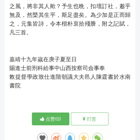
之風，將非其人歟？予生也晩，扣壇訂社，邈乎
無及，然槩其生平，斯足盡矣。為少加是正而歸
之，元集皆詩，令本楷朴裒拾殘賸，附之記賦，
凡三首。
嘉靖十九年嵗在庚子夏至日
賜進士前刑科給事中山西按察司僉事奉
敇提督學政致仕進階朝議大夫邑人陳霆書於水南
書院
点赞(
0
)
打赏