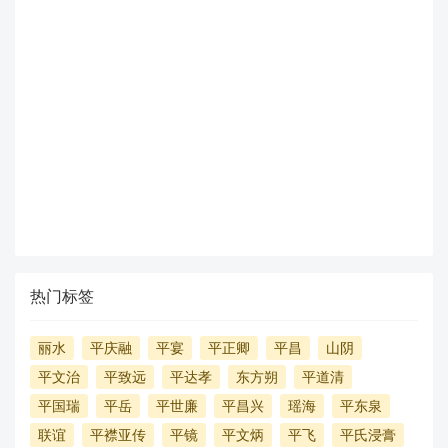
热门标签
丽水
平庆融
平宴
平正卿
平昌
山阴
平文治
平致远
平达孝
东方朔
平道清
平国瑞
平岳
平世廉
平昌兴
瑶海
平东泉
联谊
平襟亚传
平镜
平文炳
平飞
平氏浸膏