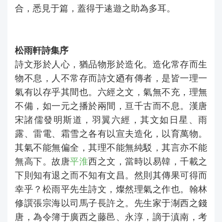
合，悉見于篇，蓋得于逺遊之助為多耳。
松雨軒詩集序
詩文形於人心，猶品物形於造化。造化常存而生
物不息，人不常存而詩文廼有傳者，是皆一理一
氣有以存乎其間也。六經之文，氣無不充，理無
不備，如一元之播於兩間，亘千古而不息。漢唐
宋諸儒發明斯道，羽翼六經，其文如日星、雨
露、雷電、霜雪之各有以宣夫造化，以育萬物。
其氣不能無偏全，其理不能無純駁，其言亦不能
無高下。故唐
平淮
西之文，當時以易韓，千載之
下則知有退之而不知有文昌。然則其傳果可得而
幸乎？松雨平先生詩文，燦然理氣之作也。翰林
修譔張宗海以司馬子長許之。先生家于淛西之錢
唐，為令簿于廣西之藤邑、永淳，謫于滇南，考