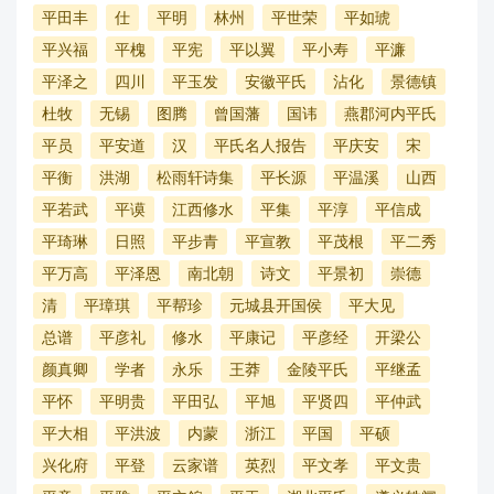
平田丰
仕
平明
林州
平世荣
平如琥
平兴福
平槐
平宪
平以翼
平小寿
平濂
平泽之
四川
平玉发
安徽平氏
沾化
景德镇
杜牧
无锡
图腾
曾国藩
国讳
燕郡河内平氏
平员
平安道
汉
平氏名人报告
平庆安
宋
平衡
洪湖
松雨轩诗集
平长源
平温溪
山西
平若武
平谟
江西修水
平集
平淳
平信成
平琦琳
日照
平步青
平宣教
平茂根
平二秀
平万高
平泽恩
南北朝
诗文
平景初
崇德
清
平璋琪
平帮珍
元城县开国侯
平大见
总谱
平彦礼
修水
平康记
平彦经
开梁公
颜真卿
学者
永乐
王莽
金陵平氏
平继孟
平怀
平明贵
平田弘
平旭
平贤四
平仲武
平大相
平洪波
内蒙
浙江
平国
平硕
兴化府
平登
云家谱
英烈
平文孝
平文贵