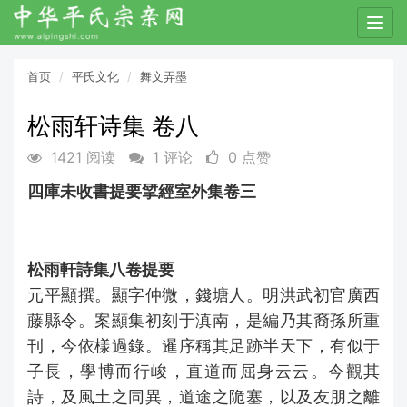
T
o
g
首页
平氏文化
舞文弄墨
g
l
松雨轩诗集 卷八
e
n
1421 阅读
1 评论
0 点赞
a
v
四庫未收書提要揅經室外集卷三
i
g
a
t
松雨軒詩集八卷提要
i
元平顯撰。顯字仲微，錢塘人。明洪武初官廣西
o
藤縣令。案顯集初刻于滇南，是編乃其裔孫所重
n
刊，今依樣過錄。暹序稱其足跡半天下，有似于
子長，學博而行峻，直道而屈身云云。今觀其
詩，及風土之同異，道途之陒塞，以及友朋之離