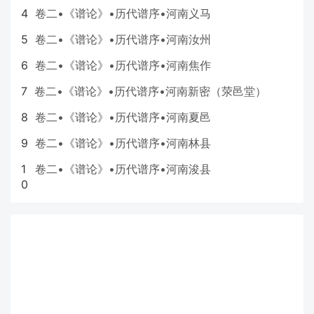
4
卷二•《谱论》•历代谱序•河南义马
5
卷二•《谱论》•历代谱序•河南汝州
6
卷二•《谱论》•历代谱序•河南焦作
7
卷二•《谱论》•历代谱序•河南新密（荥邑堂）
8
卷二•《谱论》•历代谱序•河南夏邑
9
卷二•《谱论》•历代谱序•河南林县
1
卷二•《谱论》•历代谱序•河南浚县
0