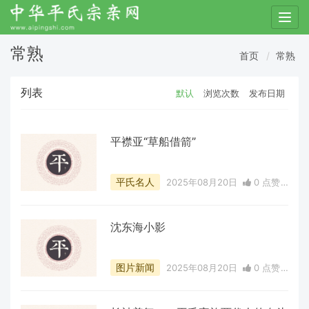
T
o
g
常熟
首页
常熟
g
l
列表
默认
浏览次数
发布日期
e
n
a
v
平襟亚“草船借箭”
i
g
平氏名人
2025年08月20日
0 点赞
a
0
评论
1409 浏览
t
i
沈东海小影
o
n
图片新闻
2025年08月20日
0 点赞
1
评论
1424 浏览