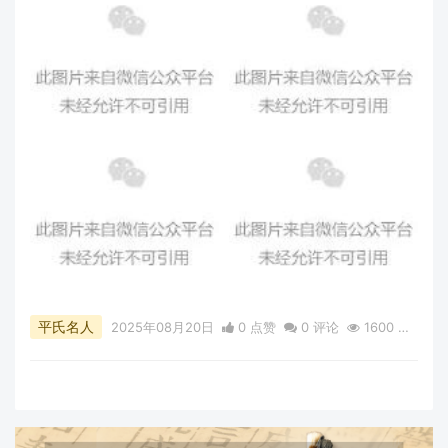
平氏名人
2025年08月20日
0 点赞
0
评论
1600 浏
览