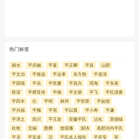
热门标签
丽水
平庆融
平宴
平正卿
平昌
山阴
平文治
平致远
平达孝
东方朔
平道清
平国瑞
平岳
平世廉
平昌兴
瑶海
平东泉
联谊
平襟亚传
平镜
平文炳
平飞
平氏浸膏
平田丰
仕
平明
林州
平世荣
平如琥
平兴福
平槐
平宪
平以翼
平小寿
平濂
平泽之
四川
平玉发
安徽平氏
沾化
景德镇
杜牧
无锡
图腾
曾国藩
国讳
燕郡河内平氏
平员
平安道
汉
平氏名人报告
平庆安
宋