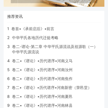
推荐资讯
1
卷首•《承前启后》•前言
2
中华平氏各地历代迁徙考略
3
卷二-谱论-第二章 中华平氏源流说及祖源歌（一）
中华平氏源流说
4
卷二•《谱论》•历代谱序•河南义马
5
卷二•《谱论》•历代谱序•河南汝州
6
卷二•《谱论》•历代谱序•河南焦作
7
卷二•《谱论》•历代谱序•河南新密（荥邑堂）
8
卷二•《谱论》•历代谱序•河南夏邑
9
卷二•《谱论》•历代谱序•河南林县